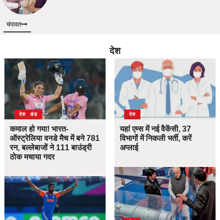
चंपावत
देश
उत्तराखंड
देश
देश
कमाल हो गया! भारत-
यहां एम्स में नई वैकेंसी, 37
ऑस्ट्रेलिया वनडे मैच में बने 781
विभागों में निकली भर्ती, करें
रन, बल्लेबाजों ने 111 बाउंड्री
अप्लाई
ठोक मचाया गदर