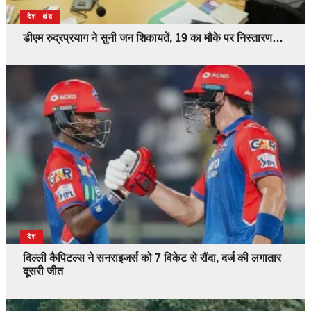
उत्तराखंड
देश
डीएम रुद्रप्रयाग ने सुनी जन शिकायतें, 19 का मौके पर निस्तारण…
देश
दिल्ली कैपिटल्स ने सनराइजर्स को 7 विकेट से रौंदा, दर्ज की लगातार
दूसरी जीत