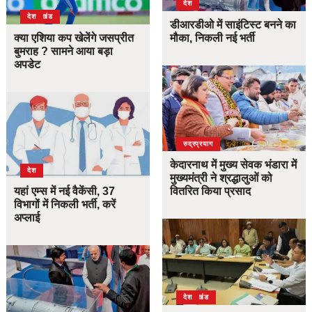
देश
उत्तराखंड
देश
डीआरडीओ में साइंटिस्ट बनने का
क्या एशिया कप खेलेंगे जसप्रीत
मौका, निकली नई भर्ती
बुमराह ? सामने आया बड़ा
अपडेट
उत्तराखंड
देश
रुद्रप्रयाग
केदारनाथ में मुख्य सेवक भंडारा में
देश
मुख्यमंत्री ने श्रद्धालुओं को
यहां एम्स में नई वैकेंसी, 37
वितरित किया प्रसाद
विभागों में निकली भर्ती, करें
अप्लाई
उत्तराखंड
देश