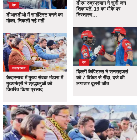
डीएम रुद्रप्रयाग ने सुनी जन
देश
शिकायतें, 19 का मौके पर
डीआरडीओ में साइंटिस्ट बनने का
निस्तारण…
मौका, निकली नई भर्ती
देश
उत्तराखंड
देश
रुद्रप्रयाग
दिल्ली कैपिटल्स ने सनराइजर्स
केदारनाथ में मुख्य सेवक भंडारा में
को 7 विकेट से रौंदा, दर्ज की
मुख्यमंत्री ने श्रद्धालुओं को
लगातार दूसरी जीत
वितरित किया प्रसाद