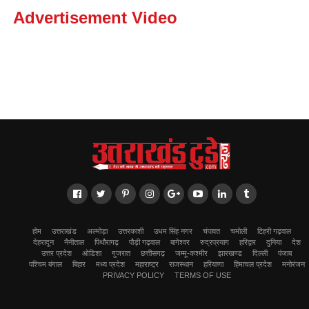
Advertisement Video
होम
उत्तराखंड
अल्मोड़ा
उत्तरकाशी
उधम सिंह नगर
चंपावत
चमोली
टिहरी गढ़वाल
देहरादून
नैनीताल
पिथौरागढ़
पौड़ी गढ़वाल
बागेश्वर
रुद्रप्रयाग
हरिद्वार
दुनिया
देश
उत्तर प्रदेश
ओडिशा
गुजरात
छत्तीसगढ़
जम्मू-कश्मीर
झारखण्ड
दिल्ली
पंजाब
पश्चिम बंगाल
बिहार
मध्य प्रदेश
महाराष्ट्र
राजस्थान
हरियाणा
हिमाचल प्रदेश
मनोरंजन
PRIVACY POLICY
TERMS OF USE