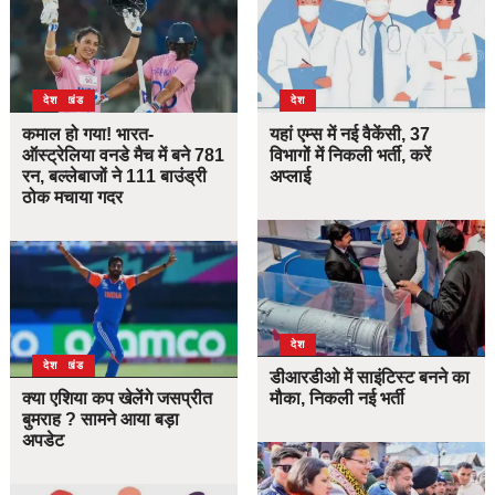
उत्तराखंड
देश
देश
कमाल हो गया! भारत-
यहां एम्स में नई वैकेंसी, 37
ऑस्ट्रेलिया वनडे मैच में बने 781
विभागों में निकली भर्ती, करें
रन, बल्लेबाजों ने 111 बाउंड्री
अप्लाई
ठोक मचाया गदर
देश
उत्तराखंड
देश
डीआरडीओ में साइंटिस्ट बनने का
क्या एशिया कप खेलेंगे जसप्रीत
मौका, निकली नई भर्ती
बुमराह ? सामने आया बड़ा
अपडेट