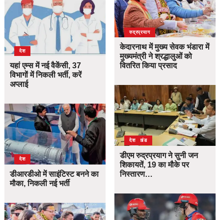
उत्तराखंड
देश
रुद्रप्रयाग
केदारनाथ में मुख्य सेवक भंडारा में
देश
मुख्यमंत्री ने श्रद्धालुओं को
यहां एम्स में नई वैकेंसी, 37
वितरित किया प्रसाद
विभागों में निकली भर्ती, करें
अप्लाई
उत्तराखंड
देश
डीएम रुद्रप्रयाग ने सुनी जन
देश
शिकायतें, 19 का मौके पर
डीआरडीओ में साइंटिस्ट बनने का
निस्तारण…
मौका, निकली नई भर्ती