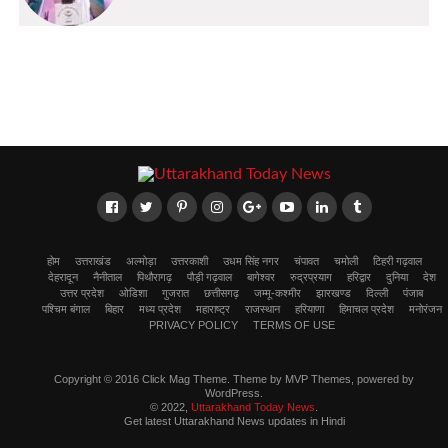
होम
उत्तराखंड
अल्मोड़ा
उत्तरकाशी
उधम सिंह नगर
चंपावत
चमोली
टिहरी गढ़वाल
देहरादून
नैनीताल
पिथौरागढ़
पौड़ी गढ़वाल
बागेश्वर
रुद्रप्रयाग
हरिद्वार
दुनिया
देश
उत्तर प्रदेश
ओडिशा
गुजरात
छत्तीसगढ़
जम्मू-कश्मीर
झारखण्ड
दिल्ली
पंजाब
पश्चिम बंगाल
बिहार
मध्य प्रदेश
महाराष्ट्र
राजस्थान
हरियाणा
हिमाचल प्रदेश
मनोरंजन
PRIVACY POLICY
TERMS OF USE
Copyright © 2016 Click Mag Theme. Theme by MVP Themes, powered by
WordPress.
© 2022,
Uttarakhand Today News
.
Get latest Uttarakhand News updates in Hindi