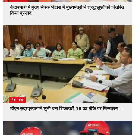
केदारनाथ में मुख्य सेवक भंडारा में मुख्यमंत्री ने श्रद्धालुओं को वितरित
किया प्रसाद
उत्तराखंड
देश
डीएम रुद्रप्रयाग ने सुनी जन शिकायतें, 19 का मौके पर निस्तारण…