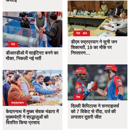
अप्लाई
उत्तराखंड
देश
डीएम रुद्रप्रयाग ने सुनी जन
देश
शिकायतें, 19 का मौके पर
निस्तारण…
डीआरडीओ में साइंटिस्ट बनने का
मौका, निकली नई भर्ती
देश
उत्तराखंड
देश
रुद्रप्रयाग
दिल्ली कैपिटल्स ने सनराइजर्स
को 7 विकेट से रौंदा, दर्ज की
केदारनाथ में मुख्य सेवक भंडारा में
लगातार दूसरी जीत
मुख्यमंत्री ने श्रद्धालुओं को
वितरित किया प्रसाद