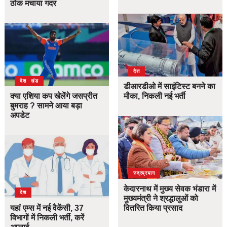
ठोक मचाया गदर
देश
उत्तराखंड
देश
डीआरडीओ में साइंटिस्ट बनने का
मौका, निकली नई भर्ती
क्या एशिया कप खेलेंगे जसप्रीत
बुमराह ? सामने आया बड़ा
अपडेट
उत्तराखंड
देश
रुद्रप्रयाग
केदारनाथ में मुख्य सेवक भंडारा में
देश
मुख्यमंत्री ने श्रद्धालुओं को
वितरित किया प्रसाद
यहां एम्स में नई वैकेंसी, 37
विभागों में निकली भर्ती, करें