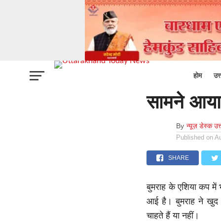
उत्तराखंड
क्या एशिया
होम
उत
सामने आया
By
न्यूज़ डेस्क उत
Published on
A
SHARE
बुमराह के एशिया कप मे
आई है। बुमराह ने खुद
चाहते हैं या नहीं।