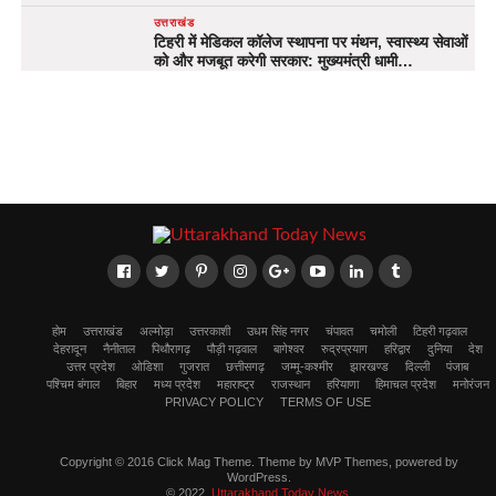
उत्तराखंड
टिहरी में मेडिकल कॉलेज स्थापना पर मंथन, स्वास्थ्य सेवाओं
को और मजबूत करेगी सरकार: मुख्यमंत्री धामी…
होम
उत्तराखंड
अल्मोड़ा
उत्तरकाशी
उधम सिंह नगर
चंपावत
चमोली
टिहरी गढ़वाल
देहरादून
नैनीताल
पिथौरागढ़
पौड़ी गढ़वाल
बागेश्वर
रुद्रप्रयाग
हरिद्वार
दुनिया
देश
उत्तर प्रदेश
ओडिशा
गुजरात
छत्तीसगढ़
जम्मू-कश्मीर
झारखण्ड
दिल्ली
पंजाब
पश्चिम बंगाल
बिहार
मध्य प्रदेश
महाराष्ट्र
राजस्थान
हरियाणा
हिमाचल प्रदेश
मनोरंजन
PRIVACY POLICY
TERMS OF USE
Copyright © 2016 Click Mag Theme. Theme by MVP Themes, powered by
WordPress.
© 2022,
Uttarakhand Today News
.