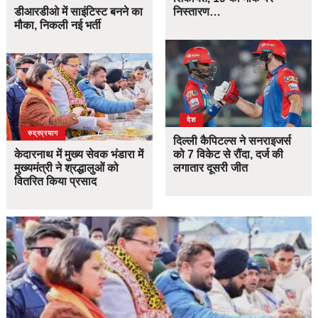
डीआरडीओ में साइंटिस्ट बनने का
निस्तारण…
मौका, निकली नई भर्ती
देश
उत्तराखंड
देश
रुद्रप्रयाग
दिल्ली कैपिटल्स ने सनराइजर्स
केदारनाथ में मुख्य सेवक भंडारा में
को 7 विकेट से रौंदा, दर्ज की
मुख्यमंत्री ने श्रद्धालुओं को
लगातार दूसरी जीत
वितरित किया प्रसाद