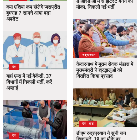
डीआरडीओ में साइंटिस्ट बनने का
क्या एशिया कप खेलेंगे जसप्रीत
मौका, निकली नई भर्ती
बुमराह ? सामने आया बड़ा
अपडेट
उत्तराखंड
देश
रुद्रप्रयाग
केदारनाथ में मुख्य सेवक भंडारा में
देश
मुख्यमंत्री ने श्रद्धालुओं को
यहां एम्स में नई वैकेंसी, 37
वितरित किया प्रसाद
विभागों में निकली भर्ती, करें
अप्लाई
उत्तराखंड
देश
डीएम रुद्रप्रयाग ने सुनी जन
देश
शिकायतें, 19 का मौके पर