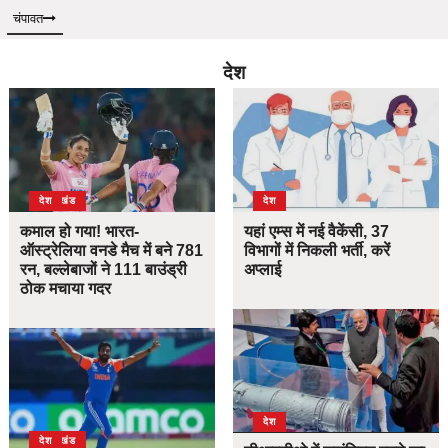
चंपावत
देश
उत्तराखंड
देश
देश
कमाल हो गया! भारत-
यहां एम्स में नई वैकेंसी, 37
ऑस्ट्रेलिया वनडे मैच में बने 781
विभागों में निकली भर्ती, करें
रन, बल्लेबाजों ने 111 बाउंड्री
अप्लाई
ठोक मचाया गदर
देश
उत्तराखंड
देश