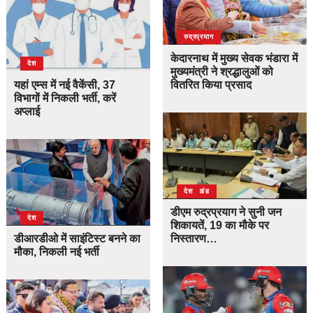
उत्तराखंड
देश
रुद्रप्रयाग
केदारनाथ में मुख्य सेवक भंडारा में
देश
मुख्यमंत्री ने श्रद्धालुओं को
यहां एम्स में नई वैकेंसी, 37
वितरित किया प्रसाद
विभागों में निकली भर्ती, करें
अप्लाई
उत्तराखंड
देश
डीएम रुद्रप्रयाग ने सुनी जन
देश
शिकायतें, 19 का मौके पर
डीआरडीओ में साइंटिस्ट बनने का
निस्तारण…
मौका, निकली नई भर्ती