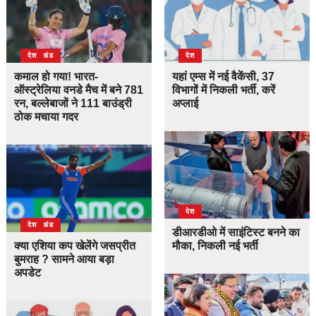
उत्तराखंड
देश
देश
कमाल हो गया! भारत-
यहां एम्स में नई वैकेंसी, 37
ऑस्ट्रेलिया वनडे मैच में बने 781
विभागों में निकली भर्ती, करें
रन, बल्लेबाजों ने 111 बाउंड्री
अप्लाई
ठोक मचाया गदर
देश
उत्तराखंड
देश
डीआरडीओ में साइंटिस्ट बनने का
क्या एशिया कप खेलेंगे जसप्रीत
मौका, निकली नई भर्ती
बुमराह ? सामने आया बड़ा
अपडेट