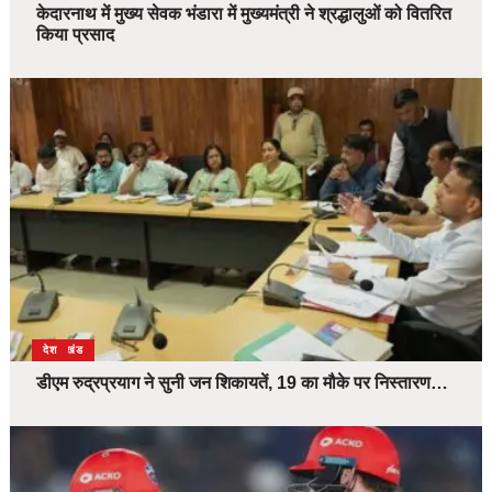
केदारनाथ में मुख्य सेवक भंडारा में मुख्यमंत्री ने श्रद्धालुओं को वितरित
किया प्रसाद
उत्तराखंड
देश
डीएम रुद्रप्रयाग ने सुनी जन शिकायतें, 19 का मौके पर निस्तारण…