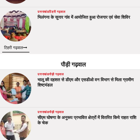
उत्तराखंड
टिहरी गढ़वाल
भिलंगना के सुनार गांव में आयोजित हुआ रोजगार एवं सेवा शिविर
टिहरी गढ़वाल
पौड़ी गढ़वाल
उत्तराखंड
पौड़ी गढ़वाल
भालू की दहशत से डीएम और एसडीओ वन विभाग से मिला ग्रामीण
शिष्टमंडल
उत्तराखंड
पौड़ी गढ़वाल
सीएम घोषणा के अनुरूप प्रभावित क्षेत्रों में वितरित किये राहत राशि
के चेक