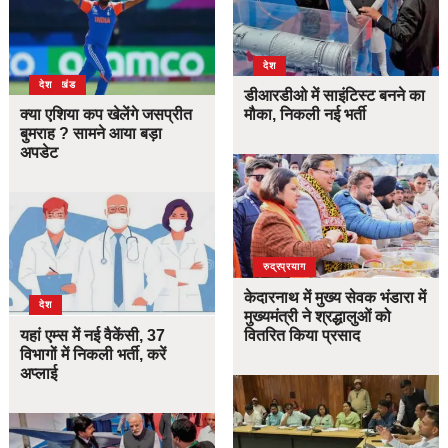
देश
उत्तराखंड
देश
डीआरडीओ में साइंटिस्ट बनने का
क्या एशिया कप खेलेंगे जसप्रीत
मौका, निकली नई भर्ती
बुमराह ? सामने आया बड़ा
अपडेट
उत्तराखंड
देश
रुद्रप्रयाग
केदारनाथ में मुख्य सेवक भंडारा में
देश
मुख्यमंत्री ने श्रद्धालुओं को
यहां एम्स में नई वैकेंसी, 37
वितरित किया प्रसाद
विभागों में निकली भर्ती, करें
अप्लाई