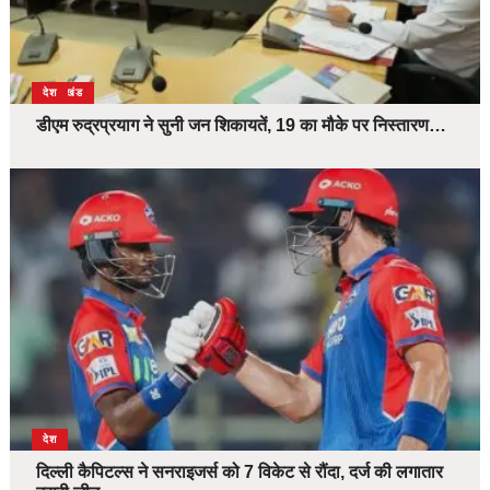
उत्तराखंड
देश
डीएम रुद्रप्रयाग ने सुनी जन शिकायतें, 19 का मौके पर निस्तारण…
देश
दिल्ली कैपिटल्स ने सनराइजर्स को 7 विकेट से रौंदा, दर्ज की लगातार