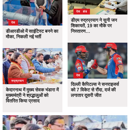
उत्तराखंड
देश
डीएम रुद्रप्रयाग ने सुनी जन
देश
शिकायतें, 19 का मौके पर
डीआरडीओ में साइंटिस्ट बनने का
निस्तारण…
मौका, निकली नई भर्ती
देश
उत्तराखंड
देश
रुद्रप्रयाग
दिल्ली कैपिटल्स ने सनराइजर्स
केदारनाथ में मुख्य सेवक भंडारा में
को 7 विकेट से रौंदा, दर्ज की
मुख्यमंत्री ने श्रद्धालुओं को
लगातार दूसरी जीत
वितरित किया प्रसाद