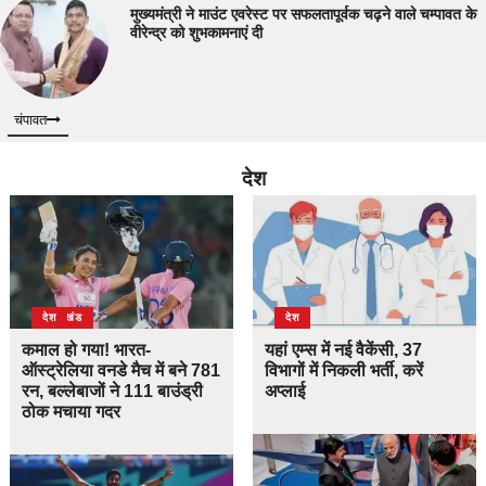
मुख्यमंत्री ने माउंट एवरेस्ट पर सफलतापूर्वक चढ़ने वाले चम्पावत के
वीरेन्द्र को शुभकामनाएं दी
चंपावत
देश
उत्तराखंड
देश
देश
कमाल हो गया! भारत-
यहां एम्स में नई वैकेंसी, 37
ऑस्ट्रेलिया वनडे मैच में बने 781
विभागों में निकली भर्ती, करें
रन, बल्लेबाजों ने 111 बाउंड्री
अप्लाई
ठोक मचाया गदर