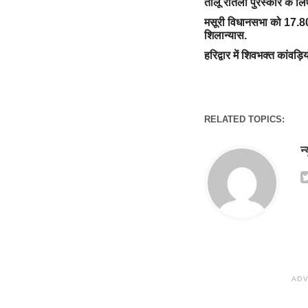
तीलू रौतेली पुरस्कार के ल
मसूरी विधानसभा को 17.80
शिलान्यास.
हरिद्वार में शिवभक्त कांवड़ि
RELATED TOPICS:
न
ADV