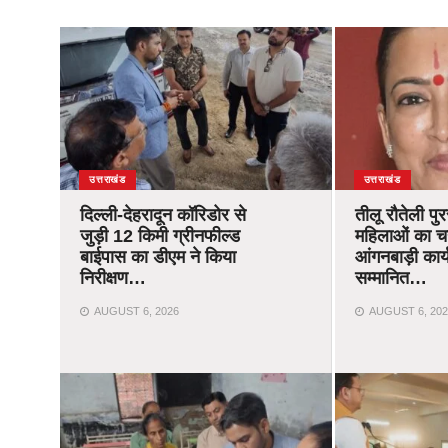
उत्तराखंड
उत्तराखंड
दिल्ली-देहरादून कॉरिडोर से
तीलू रौतेली पु
जुड़ी 12 किमी ग्रीनफील्ड
महिलाओं का 
बाईपास का डीएम ने किया
आंगनबाड़ी कार्यक
निरीक्षण…
सम्मानित…
AUGUST 6, 2026
AUGUST 6, 202