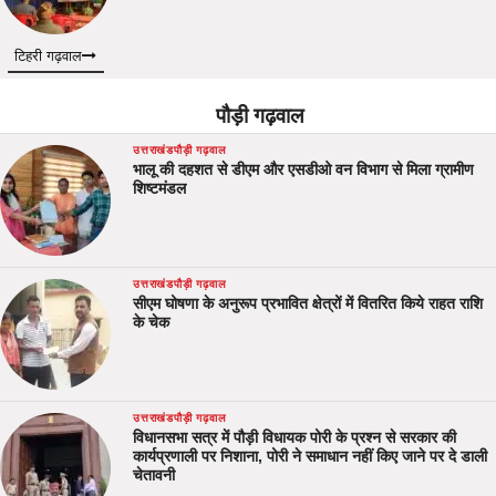
टिहरी गढ़वाल
पौड़ी गढ़वाल
उत्तराखंड
पौड़ी गढ़वाल
भालू की दहशत से डीएम और एसडीओ वन विभाग से मिला ग्रामीण
शिष्टमंडल
उत्तराखंड
पौड़ी गढ़वाल
सीएम घोषणा के अनुरूप प्रभावित क्षेत्रों में वितरित किये राहत राशि
के चेक
उत्तराखंड
पौड़ी गढ़वाल
विधानसभा सत्र में पौड़ी विधायक पोरी के प्रश्न से सरकार की
कार्यप्रणाली पर निशाना, पोरी ने समाधान नहीं किए जाने पर दे डाली
चेतावनी