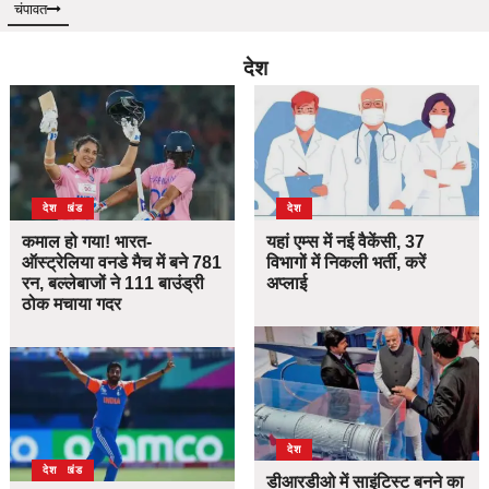
चंपावत
देश
उत्तराखंड
देश
देश
कमाल हो गया! भारत-
यहां एम्स में नई वैकेंसी, 37
ऑस्ट्रेलिया वनडे मैच में बने 781
विभागों में निकली भर्ती, करें
रन, बल्लेबाजों ने 111 बाउंड्री
अप्लाई
ठोक मचाया गदर
देश
उत्तराखंड
देश
डीआरडीओ में साइंटिस्ट बनने का