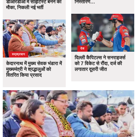
डीआरडीओ में साइंटिस्ट बनने का
निस्तारण…
मौका, निकली नई भर्ती
देश
उत्तराखंड
देश
रुद्रप्रयाग
दिल्ली कैपिटल्स ने सनराइजर्स
केदारनाथ में मुख्य सेवक भंडारा में
को 7 विकेट से रौंदा, दर्ज की
मुख्यमंत्री ने श्रद्धालुओं को
लगातार दूसरी जीत
वितरित किया प्रसाद