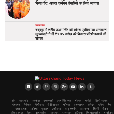
किया दौरा, आपदा प्रबंधन तैयारियों का लिया जायजा
उत्तराखंड
रुद्रपुर में शहीद ऊधम सिंह की कांस्य प्रतिमा का अनावरण,
मुख्यमंत्री ने दी ₹3.85 करोड़ की विकास परियोजनाओं की
सौगात
होम
उत्तराखंड
अल्मोड़ा
उत्तरकाशी
उधम सिंह नगर
चंपावत
चमोली
टिहरी गढ़वाल
देहरादून
नैनीताल
पिथौरागढ़
पौड़ी गढ़वाल
बागेश्वर
रुद्रप्रयाग
हरिद्वार
दुनिया
देश
उत्तर प्रदेश
ओडिशा
गुजरात
छत्तीसगढ़
जम्मू-कश्मीर
झारखण्ड
दिल्ली
पंजाब
पश्चिम बंगाल
बिहार
मध्य प्रदेश
महाराष्ट्र
राजस्थान
हरियाणा
हिमाचल प्रदेश
मनोरंजन