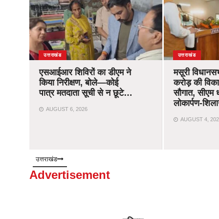
उत्तराखंड
उत्तराखंड
एसआईआर शिविरों का डीएम ने
मसूरी विधानस
किया निरीक्षण, बोले—कोई
करोड़ की विक
पात्र मतदाता सूची से न छूटे…
सौगात, सीएम ध
लोकार्पण-शिला
AUGUST 6, 2026
AUGUST 4, 202
उत्तराखंड
Advertisement