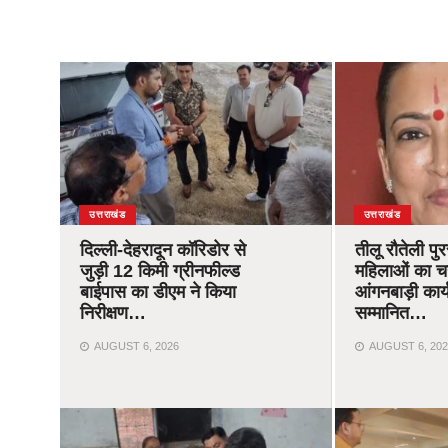
उत्तराखंड
उत्तराखंड
दिल्ली-देहरादून कॉरिडोर से
तीलू रौतेली पु
जुड़ी 12 किमी ग्रीनफील्ड
महिलाओं का 
बाईपास का डीएम ने किया
आंगनबाड़ी कार्यक
निरीक्षण…
सम्मानित…
AUGUST 6, 2026
AUGUST 6, 202