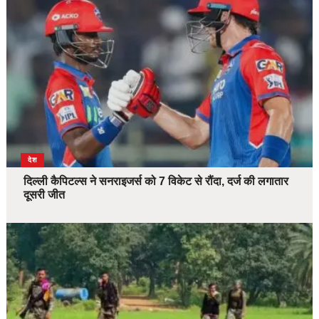
देश
दिल्ली कैपिटल्स ने सनराइजर्स को 7 विकेट से रौंदा, दर्ज की लगातार
दूसरी जीत