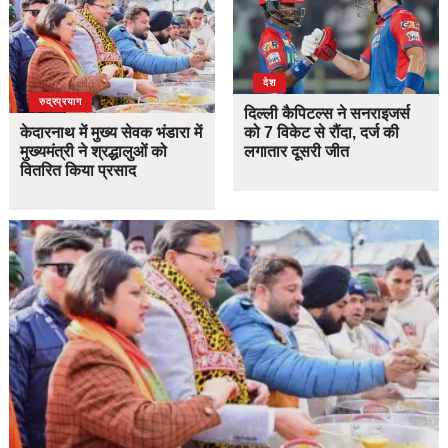
देश
उत्तराखंड
देश
रुद्रप्रयाग
दिल्ली कैपिटल्स ने सनराइजर्स
केदारनाथ में मुख्य सेवक भंडारा में
को 7 विकेट से रौंदा, दर्ज की
मुख्यमंत्री ने श्रद्धालुओं को
लगातार दूसरी जीत
वितरित किया प्रसाद