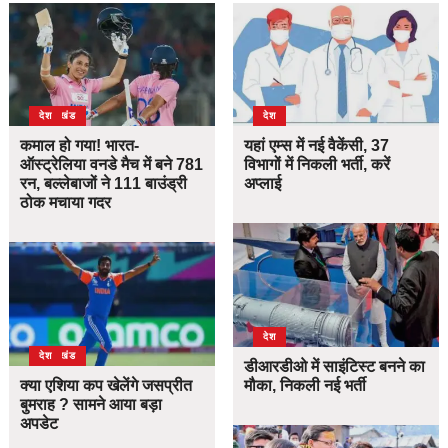
उत्तराखंड
देश
देश
कमाल हो गया! भारत-
यहां एम्स में नई वैकेंसी, 37
ऑस्ट्रेलिया वनडे मैच में बने 781
विभागों में निकली भर्ती, करें
रन, बल्लेबाजों ने 111 बाउंड्री
अप्लाई
ठोक मचाया गदर
देश
उत्तराखंड
देश
डीआरडीओ में साइंटिस्ट बनने का
क्या एशिया कप खेलेंगे जसप्रीत
मौका, निकली नई भर्ती
बुमराह ? सामने आया बड़ा
अपडेट