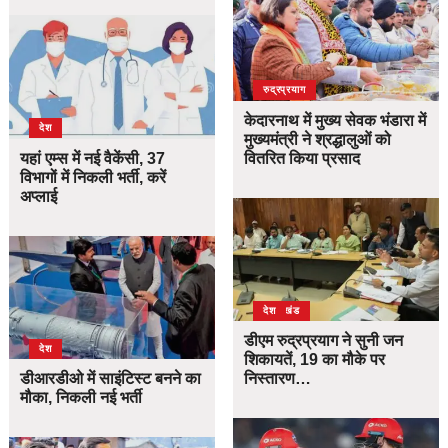
उत्तराखंड
देश
रुद्रप्रयाग
केदारनाथ में मुख्य सेवक भंडारा में
देश
मुख्यमंत्री ने श्रद्धालुओं को
यहां एम्स में नई वैकेंसी, 37
वितरित किया प्रसाद
विभागों में निकली भर्ती, करें
अप्लाई
उत्तराखंड
देश
डीएम रुद्रप्रयाग ने सुनी जन
देश
शिकायतें, 19 का मौके पर
डीआरडीओ में साइंटिस्ट बनने का
निस्तारण…
मौका, निकली नई भर्ती