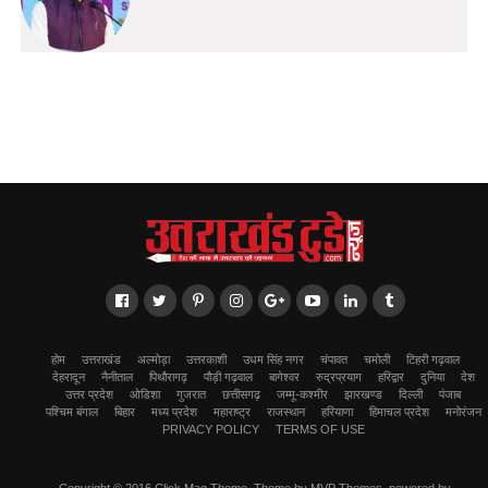
होम
उत्तराखंड
अल्मोड़ा
उत्तरकाशी
उधम सिंह नगर
चंपावत
चमोली
टिहरी गढ़वाल
देहरादून
नैनीताल
पिथौरागढ़
पौड़ी गढ़वाल
बागेश्वर
रुद्रप्रयाग
हरिद्वार
दुनिया
देश
उत्तर प्रदेश
ओडिशा
गुजरात
छत्तीसगढ़
जम्मू-कश्मीर
झारखण्ड
दिल्ली
पंजाब
पश्चिम बंगाल
बिहार
मध्य प्रदेश
महाराष्ट्र
राजस्थान
हरियाणा
हिमाचल प्रदेश
मनोरंजन
PRIVACY POLICY
TERMS OF USE