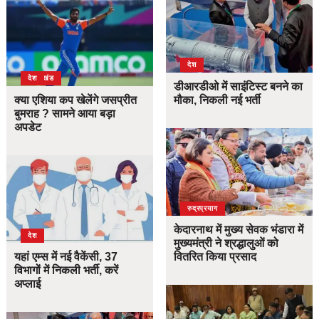
देश
उत्तराखंड
देश
डीआरडीओ में साइंटिस्ट बनने का
क्या एशिया कप खेलेंगे जसप्रीत
मौका, निकली नई भर्ती
बुमराह ? सामने आया बड़ा
अपडेट
उत्तराखंड
देश
रुद्रप्रयाग
केदारनाथ में मुख्य सेवक भंडारा में
देश
मुख्यमंत्री ने श्रद्धालुओं को
यहां एम्स में नई वैकेंसी, 37
वितरित किया प्रसाद
विभागों में निकली भर्ती, करें
अप्लाई