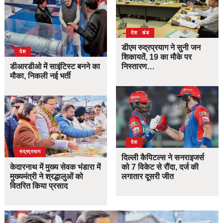
उत्तराखंड
देश
डीएम रुद्रप्रयाग ने सुनी जन
देश
शिकायतें, 19 का मौके पर
डीआरडीओ में साइंटिस्ट बनने का
निस्तारण…
मौका, निकली नई भर्ती
देश
उत्तराखंड
देश
रुद्रप्रयाग
दिल्ली कैपिटल्स ने सनराइजर्स
केदारनाथ में मुख्य सेवक भंडारा में
को 7 विकेट से रौंदा, दर्ज की
मुख्यमंत्री ने श्रद्धालुओं को
लगातार दूसरी जीत
वितरित किया प्रसाद