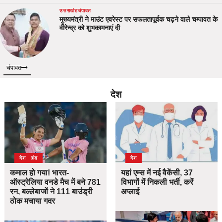
उत्तराखंड
चंपावत
मुख्यमंत्री ने माउंट एवरेस्ट पर सफलतापूर्वक चढ़ने वाले चम्पावत के
वीरेन्द्र को शुभकामनाएं दी
चंपावत
देश
उत्तराखंड
देश
देश
कमाल हो गया! भारत-
यहां एम्स में नई वैकेंसी, 37
ऑस्ट्रेलिया वनडे मैच में बने 781
विभागों में निकली भर्ती, करें
रन, बल्लेबाजों ने 111 बाउंड्री
अप्लाई
ठोक मचाया गदर