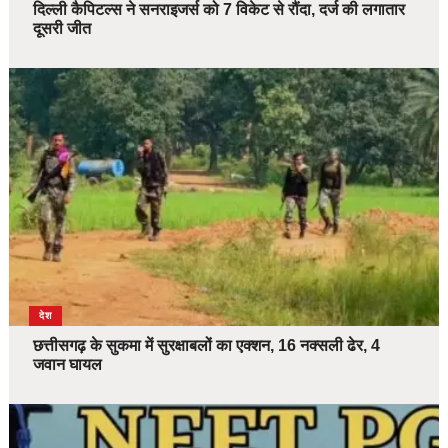
दिल्ली कैपिटल्स ने सनराइजर्स को 7 विकेट से रौंदा, दर्ज की लगातार
दूसरी जीत
देश
छत्तीसगढ़ के सुकमा में सुरक्षाबलों का एक्शन, 16 नक्सली ढेर, 4
जवान घायल