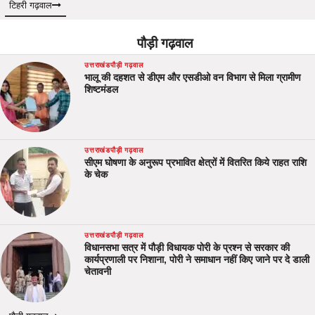
टिहरी गढ़वाल
पौड़ी गढ़वाल
उत्तराखंड
पौड़ी गढ़वाल
भालू की दहशत से डीएम और एसडीओ वन विभाग से मिला ग्रामीण
शिष्टमंडल
उत्तराखंड
पौड़ी गढ़वाल
सीएम घोषणा के अनुरूप प्रभावित क्षेत्रों में वितरित किये राहत राशि
के चेक
उत्तराखंड
पौड़ी गढ़वाल
विधानसभा सत्र में पौड़ी विधायक पोरी के प्रश्न से सरकार की
कार्यप्रणाली पर निशाना, पोरी ने समाधान नहीं किए जाने पर दे डाली
चेतावनी