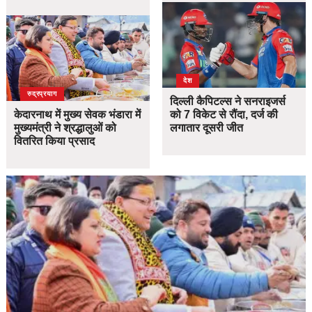
देश
उत्तराखंड
देश
रुद्रप्रयाग
दिल्ली कैपिटल्स ने सनराइजर्स
केदारनाथ में मुख्य सेवक भंडारा में
को 7 विकेट से रौंदा, दर्ज की
मुख्यमंत्री ने श्रद्धालुओं को
लगातार दूसरी जीत
वितरित किया प्रसाद