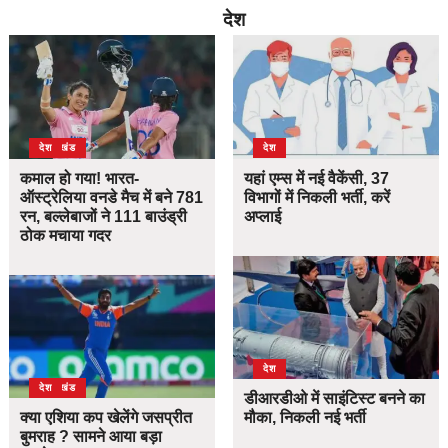
देश
उत्तराखंड
देश
देश
कमाल हो गया! भारत-
यहां एम्स में नई वैकेंसी, 37
ऑस्ट्रेलिया वनडे मैच में बने 781
विभागों में निकली भर्ती, करें
रन, बल्लेबाजों ने 111 बाउंड्री
अप्लाई
ठोक मचाया गदर
देश
उत्तराखंड
देश
डीआरडीओ में साइंटिस्ट बनने का
क्या एशिया कप खेलेंगे जसप्रीत
मौका, निकली नई भर्ती
बुमराह ? सामने आया बड़ा