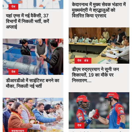
केदारनाथ में मुख्य सेवक भंडारा में
देश
मुख्यमंत्री ने श्रद्धालुओं को
यहां एम्स में नई वैकेंसी, 37
वितरित किया प्रसाद
विभागों में निकली भर्ती, करें
अप्लाई
उत्तराखंड
देश
डीएम रुद्रप्रयाग ने सुनी जन
देश
शिकायतें, 19 का मौके पर
डीआरडीओ में साइंटिस्ट बनने का
निस्तारण…
मौका, निकली नई भर्ती
देश
उत्तराखंड
देश
रुद्रप्रयाग