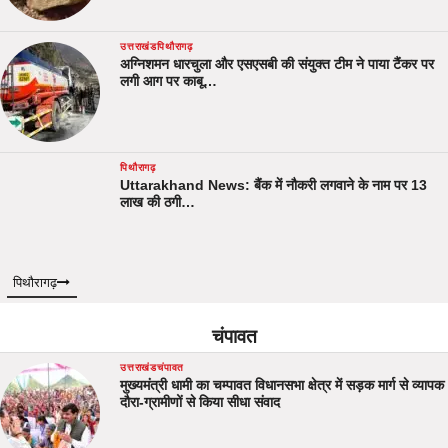
उत्तराखंड
पिथौरागढ़
अग्निशमन धारचुला और एसएसबी की संयुक्त टीम ने पाया टैंकर पर
लगी आग पर काबू…
पिथौरागढ़
Uttarakhand News: बैंक में नौकरी लगवाने के नाम पर 13
लाख की ठगी…
पिथौरागढ़
चंपावत
उत्तराखंड
चंपावत
मुख्यमंत्री धामी का चम्पावत विधानसभा क्षेत्र में सड़क मार्ग से व्यापक
दौरा-ग्रामीणों से किया सीधा संवाद