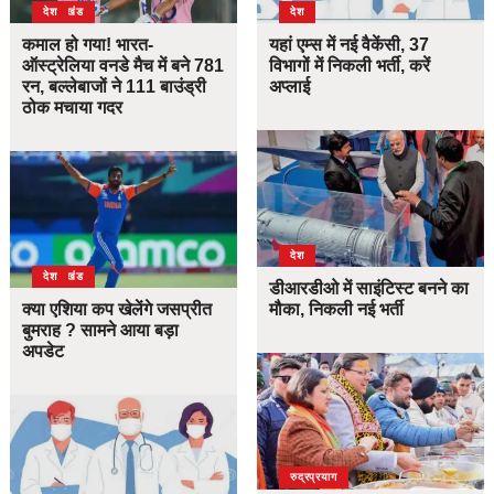
उत्तराखंड
देश
देश
कमाल हो गया! भारत-
यहां एम्स में नई वैकेंसी, 37
ऑस्ट्रेलिया वनडे मैच में बने 781
विभागों में निकली भर्ती, करें
रन, बल्लेबाजों ने 111 बाउंड्री
अप्लाई
ठोक मचाया गदर
देश
उत्तराखंड
देश
डीआरडीओ में साइंटिस्ट बनने का
क्या एशिया कप खेलेंगे जसप्रीत
मौका, निकली नई भर्ती
बुमराह ? सामने आया बड़ा
अपडेट
उत्तराखंड
देश
रुद्रप्रयाग