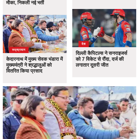
मौका, निकली नई भर्ती
देश
उत्तराखंड
देश
रुद्रप्रयाग
दिल्ली कैपिटल्स ने सनराइजर्स
केदारनाथ में मुख्य सेवक भंडारा में
को 7 विकेट से रौंदा, दर्ज की
मुख्यमंत्री ने श्रद्धालुओं को
लगातार दूसरी जीत
वितरित किया प्रसाद