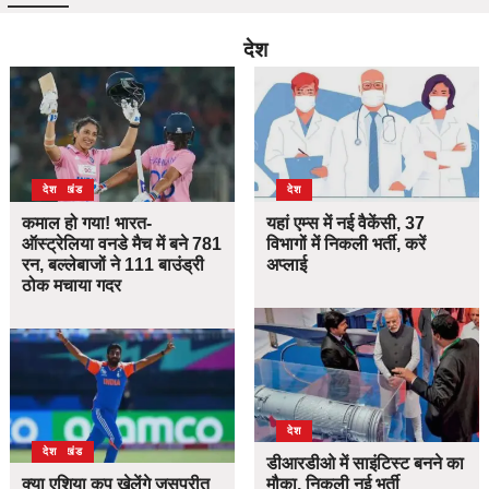
देश
उत्तराखंड
देश
देश
कमाल हो गया! भारत-
यहां एम्स में नई वैकेंसी, 37
ऑस्ट्रेलिया वनडे मैच में बने 781
विभागों में निकली भर्ती, करें
रन, बल्लेबाजों ने 111 बाउंड्री
अप्लाई
ठोक मचाया गदर
देश
उत्तराखंड
देश
डीआरडीओ में साइंटिस्ट बनने का
क्या एशिया कप खेलेंगे जसप्रीत
मौका, निकली नई भर्ती