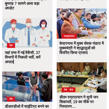
बुमराह ? सामने आया बड़ा
अपडेट
उत्तराखंड
देश
रुद्रप्रयाग
केदारनाथ में मुख्य सेवक भंडारा में
देश
मुख्यमंत्री ने श्रद्धालुओं को
यहां एम्स में नई वैकेंसी, 37
वितरित किया प्रसाद
विभागों में निकली भर्ती, करें
अप्लाई
उत्तराखंड
देश
डीएम रुद्रप्रयाग ने सुनी जन
देश
शिकायतें, 19 का मौके पर
डीआरडीओ में साइंटिस्ट बनने का
निस्तारण…