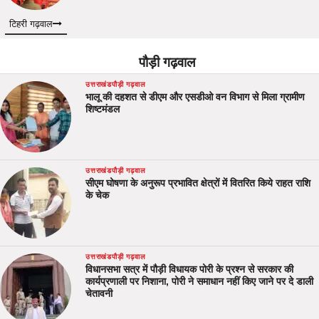
टिहरी गढ़वाल
पौड़ी गढ़वाल
उत्तराखंड
पौड़ी गढ़वाल
भालू की दहशत से डीएम और एसडीओ वन विभाग से मिला ग्रामीण
शिष्टमंडल
उत्तराखंड
पौड़ी गढ़वाल
सीएम घोषणा के अनुरूप प्रभावित क्षेत्रों में वितरित किये राहत राशि
के चेक
उत्तराखंड
पौड़ी गढ़वाल
विधानसभा सत्र में पौड़ी विधायक पोरी के प्रश्न से सरकार की
कार्यप्रणाली पर निशाना, पोरी ने समाधान नहीं किए जाने पर दे डाली
चेतावनी