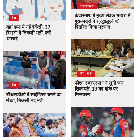
उत्तराखंड
देश
रुद्रप्रयाग
केदारनाथ में मुख्य सेवक भंडारा में
देश
मुख्यमंत्री ने श्रद्धालुओं को
यहां एम्स में नई वैकेंसी, 37
वितरित किया प्रसाद
विभागों में निकली भर्ती, करें
अप्लाई
उत्तराखंड
देश
डीएम रुद्रप्रयाग ने सुनी जन
देश
शिकायतें, 19 का मौके पर
डीआरडीओ में साइंटिस्ट बनने का
निस्तारण…
मौका, निकली नई भर्ती