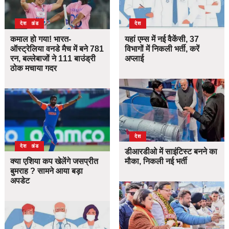
उत्तराखंड
देश
देश
कमाल हो गया! भारत-
यहां एम्स में नई वैकेंसी, 37
ऑस्ट्रेलिया वनडे मैच में बने 781
विभागों में निकली भर्ती, करें
रन, बल्लेबाजों ने 111 बाउंड्री
अप्लाई
ठोक मचाया गदर
देश
उत्तराखंड
देश
डीआरडीओ में साइंटिस्ट बनने का
क्या एशिया कप खेलेंगे जसप्रीत
मौका, निकली नई भर्ती
बुमराह ? सामने आया बड़ा
अपडेट