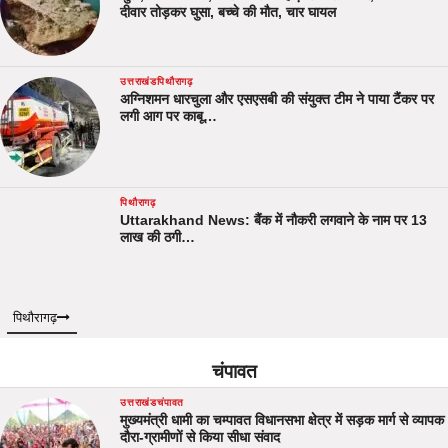
दीवार तोड़कर घुसा, बच्चे की मौत, चार घायल
उत्तराखंड
पिथौरागढ़
अग्निशमन धारचुला और एसएसबी की संयुक्त टीम ने पाया टैंकर पर
लगी आग पर काबू…
पिथौरागढ़
Uttarakhand News: बैंक में नौकरी लगवाने के नाम पर 13
लाख की ठगी…
पिथौरागढ़
चंपावत
उत्तराखंड
चंपावत
मुख्यमंत्री धामी का चम्पावत विधानसभा क्षेत्र में सड़क मार्ग से व्यापक
दौरा-ग्रामीणों से किया सीधा संवाद