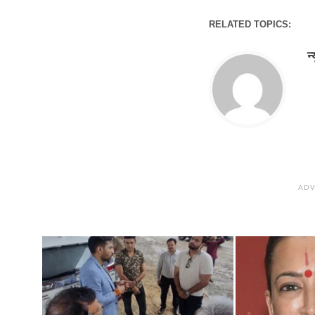
RELATED TOPICS:
न
ADV