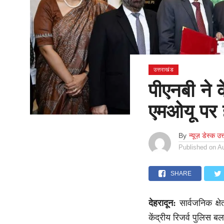
उत्तराखंड
पीएनबी ने 
एमओयू पर ह
By
न्यूज़ डेस्क उत
Published on
A
SHARE
देहरादून:
सार्वजनिक क्ष
केंद्रीय रिजर्व पुलिस 