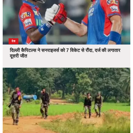
देश
दिल्ली कैपिटल्स ने सनराइजर्स को 7 विकेट से रौंदा, दर्ज की लगातार
दूसरी जीत