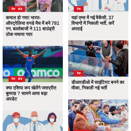
उत्तराखंड
देश
देश
कमाल हो गया! भारत-
यहां एम्स में नई वैकेंसी, 37
ऑस्ट्रेलिया वनडे मैच में बने 781
विभागों में निकली भर्ती, करें
रन, बल्लेबाजों ने 111 बाउंड्री
अप्लाई
ठोक मचाया गदर
देश
उत्तराखंड
देश
डीआरडीओ में साइंटिस्ट बनने का
क्या एशिया कप खेलेंगे जसप्रीत
मौका, निकली नई भर्ती
बुमराह ? सामने आया बड़ा
अपडेट