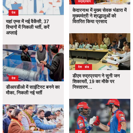
उत्तराखंड
देश
रुद्रप्रयाग
केदारनाथ में मुख्य सेवक भंडारा में
देश
मुख्यमंत्री ने श्रद्धालुओं को
यहां एम्स में नई वैकेंसी, 37
वितरित किया प्रसाद
विभागों में निकली भर्ती, करें
अप्लाई
उत्तराखंड
देश
डीएम रुद्रप्रयाग ने सुनी जन
देश
शिकायतें, 19 का मौके पर
डीआरडीओ में साइंटिस्ट बनने का
निस्तारण…
मौका, निकली नई भर्ती
देश