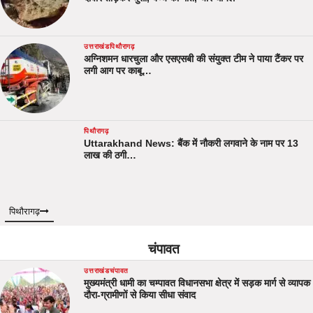
उत्तराखंड
पिथौरागढ़
अग्निशमन धारचुला और एसएसबी की संयुक्त टीम ने पाया टैंकर पर
लगी आग पर काबू…
पिथौरागढ़
Uttarakhand News: बैंक में नौकरी लगवाने के नाम पर 13
लाख की ठगी…
पिथौरागढ़
चंपावत
उत्तराखंड
चंपावत
मुख्यमंत्री धामी का चम्पावत विधानसभा क्षेत्र में सड़क मार्ग से व्यापक
दौरा-ग्रामीणों से किया सीधा संवाद