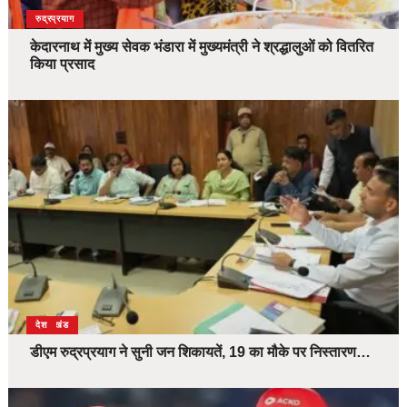
उत्तराखंड
देश
रुद्रप्रयाग
केदारनाथ में मुख्य सेवक भंडारा में मुख्यमंत्री ने श्रद्धालुओं को वितरित
किया प्रसाद
उत्तराखंड
देश
डीएम रुद्रप्रयाग ने सुनी जन शिकायतें, 19 का मौके पर निस्तारण…