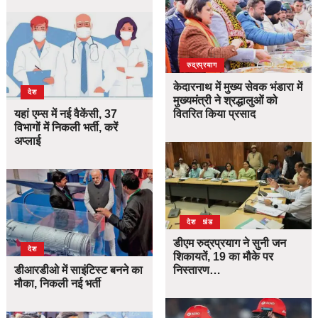
उत्तराखंड
देश
रुद्रप्रयाग
केदारनाथ में मुख्य सेवक भंडारा में
देश
मुख्यमंत्री ने श्रद्धालुओं को
यहां एम्स में नई वैकेंसी, 37
वितरित किया प्रसाद
विभागों में निकली भर्ती, करें
अप्लाई
उत्तराखंड
देश
डीएम रुद्रप्रयाग ने सुनी जन
देश
शिकायतें, 19 का मौके पर
डीआरडीओ में साइंटिस्ट बनने का
निस्तारण…
मौका, निकली नई भर्ती