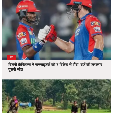
देश
दिल्ली कैपिटल्स ने सनराइजर्स को 7 विकेट से रौंदा, दर्ज की लगातार
दूसरी जीत