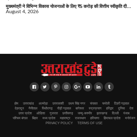
मुख्यमंत्री ने विभिन्न विकास योजनाओं के लिए ₹5 करोड़ की वित्तीय स्वीकृति दी…
August 4, 2026
होम
उत्तराखंड
अल्मोड़ा
उत्तरकाशी
उधम सिंह नगर
चंपावत
चमोली
टिहरी गढ़वाल
देहरादून
नैनीताल
पिथौरागढ़
पौड़ी गढ़वाल
बागेश्वर
रुद्रप्रयाग
हरिद्वार
दुनिया
देश
उत्तर प्रदेश
ओडिशा
गुजरात
छत्तीसगढ़
जम्मू-कश्मीर
झारखण्ड
दिल्ली
पंजाब
पश्चिम बंगाल
बिहार
मध्य प्रदेश
महाराष्ट्र
राजस्थान
हरियाणा
हिमाचल प्रदेश
मनोरंजन
PRIVACY POLICY
TERMS OF USE