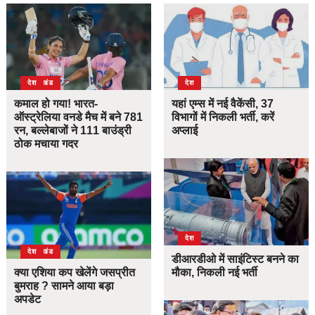
उत्तराखंड
देश
देश
कमाल हो गया! भारत-
यहां एम्स में नई वैकेंसी, 37
ऑस्ट्रेलिया वनडे मैच में बने 781
विभागों में निकली भर्ती, करें
रन, बल्लेबाजों ने 111 बाउंड्री
अप्लाई
ठोक मचाया गदर
देश
उत्तराखंड
देश
डीआरडीओ में साइंटिस्ट बनने का
क्या एशिया कप खेलेंगे जसप्रीत
मौका, निकली नई भर्ती
बुमराह ? सामने आया बड़ा
अपडेट