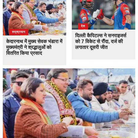
देश
उत्तराखंड
देश
रुद्रप्रयाग
दिल्ली कैपिटल्स ने सनराइजर्स
केदारनाथ में मुख्य सेवक भंडारा में
को 7 विकेट से रौंदा, दर्ज की
मुख्यमंत्री ने श्रद्धालुओं को
लगातार दूसरी जीत
वितरित किया प्रसाद