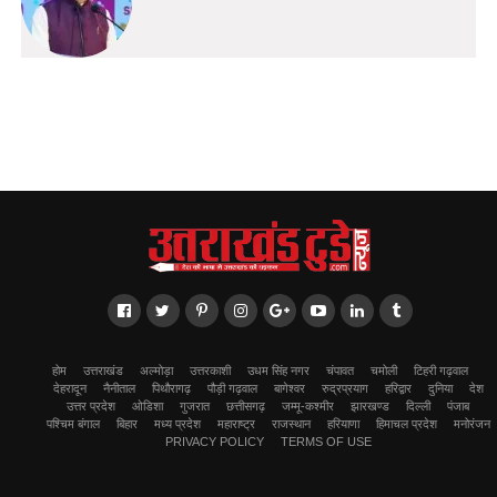
होम
उत्तराखंड
अल्मोड़ा
उत्तरकाशी
उधम सिंह नगर
चंपावत
चमोली
टिहरी गढ़वाल
देहरादून
नैनीताल
पिथौरागढ़
पौड़ी गढ़वाल
बागेश्वर
रुद्रप्रयाग
हरिद्वार
दुनिया
देश
उत्तर प्रदेश
ओडिशा
गुजरात
छत्तीसगढ़
जम्मू-कश्मीर
झारखण्ड
दिल्ली
पंजाब
पश्चिम बंगाल
बिहार
मध्य प्रदेश
महाराष्ट्र
राजस्थान
हरियाणा
हिमाचल प्रदेश
मनोरंजन
PRIVACY POLICY
TERMS OF USE