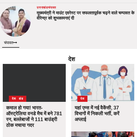
उत्तराखंड
चंपावत
मुख्यमंत्री ने माउंट एवरेस्ट पर सफलतापूर्वक चढ़ने वाले चम्पावत के
वीरेन्द्र को शुभकामनाएं दी
चंपावत
देश
उत्तराखंड
देश
देश
कमाल हो गया! भारत-
यहां एम्स में नई वैकेंसी, 37
ऑस्ट्रेलिया वनडे मैच में बने 781
विभागों में निकली भर्ती, करें
रन, बल्लेबाजों ने 111 बाउंड्री
अप्लाई
ठोक मचाया गदर