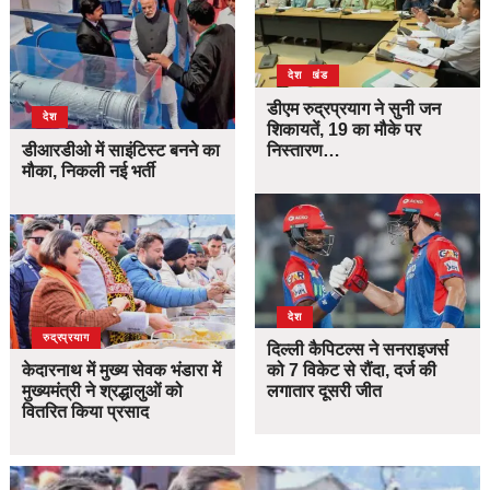
उत्तराखंड
देश
डीएम रुद्रप्रयाग ने सुनी जन
देश
शिकायतें, 19 का मौके पर
डीआरडीओ में साइंटिस्ट बनने का
निस्तारण…
मौका, निकली नई भर्ती
देश
उत्तराखंड
देश
रुद्रप्रयाग
दिल्ली कैपिटल्स ने सनराइजर्स
केदारनाथ में मुख्य सेवक भंडारा में
को 7 विकेट से रौंदा, दर्ज की
मुख्यमंत्री ने श्रद्धालुओं को
लगातार दूसरी जीत
वितरित किया प्रसाद