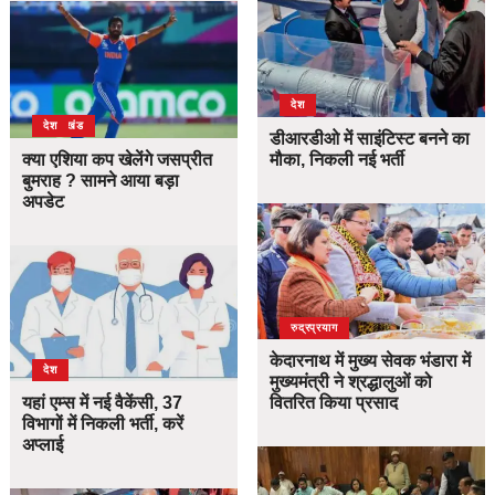
देश
उत्तराखंड
देश
डीआरडीओ में साइंटिस्ट बनने का
क्या एशिया कप खेलेंगे जसप्रीत
मौका, निकली नई भर्ती
बुमराह ? सामने आया बड़ा
अपडेट
उत्तराखंड
देश
रुद्रप्रयाग
केदारनाथ में मुख्य सेवक भंडारा में
देश
मुख्यमंत्री ने श्रद्धालुओं को
यहां एम्स में नई वैकेंसी, 37
वितरित किया प्रसाद
विभागों में निकली भर्ती, करें
अप्लाई