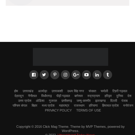
होम
उत्तराखंड
अल्मोड़ा
उत्तरकाशी
उधम सिंह नगर
चंपावत
चमोली
टिहरी गढ़वाल
देहरादून
नैनीताल
पिथौरागढ़
पौड़ी गढ़वाल
बागेश्वर
रुद्रप्रयाग
हरिद्वार
दुनिया
देश
उत्तर प्रदेश
ओडिशा
गुजरात
छत्तीसगढ़
जम्मू-कश्मीर
झारखण्ड
दिल्ली
पंजाब
पश्चिम बंगाल
बिहार
मध्य प्रदेश
महाराष्ट्र
राजस्थान
हरियाणा
हिमाचल प्रदेश
मनोरंजन
PRIVACY POLICY
TERMS OF USE
Copyright © 2016 Click Mag Theme. Theme by MVP Themes, powered by
WordPress.
© 2022,
Uttarakhand Today News
.