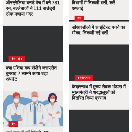
ऑस्ट्रेलिया वनडे मैच में बने 781
विभागों में निकली भर्ती, करें
रन, बल्लेबाजों ने 111 बाउंड्री
अप्लाई
ठोक मचाया गदर
देश
डीआरडीओ में साइंटिस्ट बनने का
मौका, निकली नई भर्ती
उत्तराखंड
देश
क्या एशिया कप खेलेंगे जसप्रीत
बुमराह ? सामने आया बड़ा
उत्तराखंड
देश
रुद्रप्रयाग
अपडेट
केदारनाथ में मुख्य सेवक भंडारा में
मुख्यमंत्री ने श्रद्धालुओं को
वितरित किया प्रसाद
देश