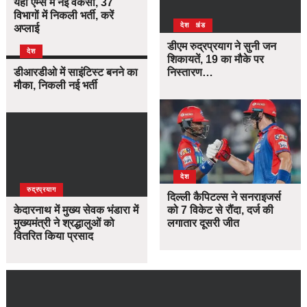
यहां एम्स में नई वैकेंसी, 37
विभागों में निकली भर्ती, करें
उत्तराखंड
देश
अप्लाई
डीएम रुद्रप्रयाग ने सुनी जन
देश
शिकायतें, 19 का मौके पर
डीआरडीओ में साइंटिस्ट बनने का
निस्तारण…
मौका, निकली नई भर्ती
देश
उत्तराखंड
देश
रुद्रप्रयाग
दिल्ली कैपिटल्स ने सनराइजर्स
केदारनाथ में मुख्य सेवक भंडारा में
को 7 विकेट से रौंदा, दर्ज की
मुख्यमंत्री ने श्रद्धालुओं को
लगातार दूसरी जीत
वितरित किया प्रसाद