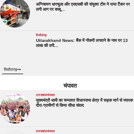
अग्निशमन धारचुला और एसएसबी की संयुक्त टीम ने पाया टैंकर पर
लगी आग पर काबू…
पिथौरागढ़
Uttarakhand News: बैंक में नौकरी लगवाने के नाम पर 13
लाख की ठगी…
पिथौरागढ़
चंपावत
उत्तराखंड
चंपावत
मुख्यमंत्री धामी का चम्पावत विधानसभा क्षेत्र में सड़क मार्ग से व्यापक
दौरा-ग्रामीणों से किया सीधा संवाद
उत्तराखंड
चंपावत