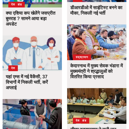
उत्तराखंड
देश
डीआरडीओ में साइंटिस्ट बनने का
क्या एशिया कप खेलेंगे जसप्रीत
मौका, निकली नई भर्ती
बुमराह ? सामने आया बड़ा
अपडेट
उत्तराखंड
देश
रुद्रप्रयाग
केदारनाथ में मुख्य सेवक भंडारा में
देश
मुख्यमंत्री ने श्रद्धालुओं को
यहां एम्स में नई वैकेंसी, 37
वितरित किया प्रसाद
विभागों में निकली भर्ती, करें
अप्लाई
उत्तराखंड
देश