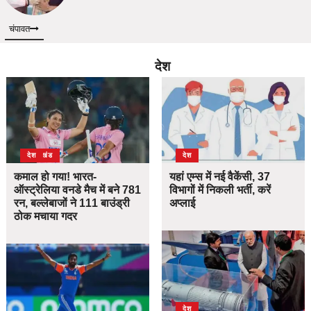
चंपावत
देश
उत्तराखंड
देश
देश
कमाल हो गया! भारत-
यहां एम्स में नई वैकेंसी, 37
ऑस्ट्रेलिया वनडे मैच में बने 781
विभागों में निकली भर्ती, करें
रन, बल्लेबाजों ने 111 बाउंड्री
अप्लाई
ठोक मचाया गदर
देश