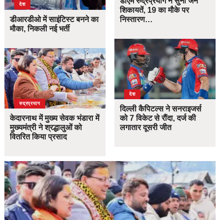
डीएम रुद्रप्रयाग ने सुनी जन
देश
शिकायतें, 19 का मौके पर
डीआरडीओ में साइंटिस्ट बनने का
निस्तारण…
मौका, निकली नई भर्ती
देश
उत्तराखंड
देश
रुद्रप्रयाग
दिल्ली कैपिटल्स ने सनराइजर्स
केदारनाथ में मुख्य सेवक भंडारा में
को 7 विकेट से रौंदा, दर्ज की
मुख्यमंत्री ने श्रद्धालुओं को
लगातार दूसरी जीत
वितरित किया प्रसाद