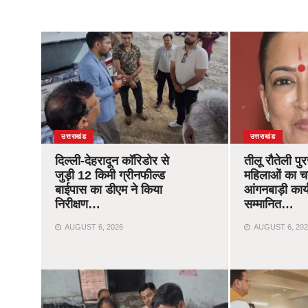
उत्तराखंड
उत्तराखंड
दिल्ली-देहरादून कॉरिडोर से
तीलू रौतेली पु
जुड़ी 12 किमी ग्रीनफील्ड
महिलाओं का 
बाईपास का डीएम ने किया
आंगनबाड़ी कार्यक
निरीक्षण…
सम्मानित…
AUGUST 6, 2026
AUGUST 6, 202