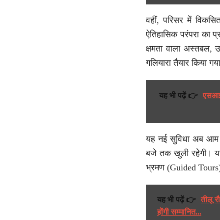
वहीं, परिसर में विकसित
ऐतिहासिक परंपरा का प्रती
क्षमता वाला अस्तबल, उ
गलियारा तैयार किया गय
यह भी पढ़ें 👉
एसआईआ
यह नई सुविधा अब आम आ
बजे तक खुली रहेगी। यहाँ
भ्रमण (Guided Tours) 
यह भी पढ़ें 👉
तीलू र
होंगी सम्मानित...