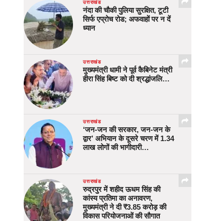
उत्तराखंड
नंदा की चौकी पुलिया सुरक्षित, टूटी
सिर्फ एप्रोच रोड; अफवाहों पर न दें
ध्यान
उत्तराखंड
मुख्यमंत्री धामी ने पूर्व कैबिनेट मंत्री
हीरा सिंह बिष्ट को दी श्रद्धांजलि…
उत्तराखंड
‘जन-जन की सरकार, जन-जन के
द्वार’ अभियान के दूसरे चरण में 1.34
लाख लोगों की भागीदारी…
उत्तराखंड
रुद्रपुर में शहीद ऊधम सिंह की
कांस्य प्रतिमा का अनावरण,
मुख्यमंत्री ने दी ₹3.85 करोड़ की
विकास परियोजनाओं की सौगात