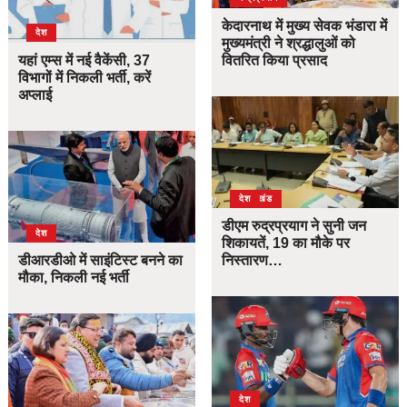
केदारनाथ में मुख्य सेवक भंडारा में
देश
मुख्यमंत्री ने श्रद्धालुओं को
यहां एम्स में नई वैकेंसी, 37
वितरित किया प्रसाद
विभागों में निकली भर्ती, करें
अप्लाई
उत्तराखंड
देश
डीएम रुद्रप्रयाग ने सुनी जन
देश
शिकायतें, 19 का मौके पर
डीआरडीओ में साइंटिस्ट बनने का
निस्तारण…
मौका, निकली नई भर्ती
देश