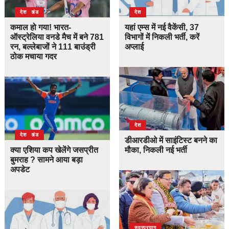
उत्तराखंड
देश
देश
कमाल हो गया! भारत-
यहां एम्स में नई वैकेंसी, 37
ऑस्ट्रेलिया वनडे मैच में बने 781
विभागों में निकली भर्ती, करें
रन, बल्लेबाजों ने 111 बाउंड्री
अप्लाई
ठोक मचाया गदर
देश
उत्तराखंड
देश
डीआरडीओ में साइंटिस्ट बनने का
क्या एशिया कप खेलेंगे जसप्रीत
मौका, निकली नई भर्ती
बुमराह ? सामने आया बड़ा
अपडेट
उत्तराखंड
देश
रुद्रप्रयाग