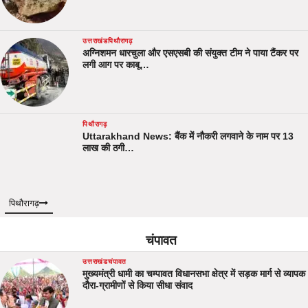
उत्तराखंड
पिथौरागढ़
अग्निशमन धारचुला और एसएसबी की संयुक्त टीम ने पाया टैंकर पर
लगी आग पर काबू…
पिथौरागढ़
Uttarakhand News: बैंक में नौकरी लगवाने के नाम पर 13
लाख की ठगी…
पिथौरागढ़
चंपावत
उत्तराखंड
चंपावत
मुख्यमंत्री धामी का चम्पावत विधानसभा क्षेत्र में सड़क मार्ग से व्यापक
दौरा-ग्रामीणों से किया सीधा संवाद