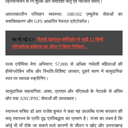
क्रियान्वयन से निःशुल्क और समावेशी मातृ एवं नवजात सेवाएँ।
आपातकालीन परिवहन व्यवस्था: 108/102 एम्बुलेंस सेवाओं का
सशक्तिकरण और GPS आधारित रेफरल प्रोटोकॉल।
यह भी पढ़ें 👉
दिल्ली-देहरादून कॉरिडोर से जुड़ी 12 किमी
ग्रीनफील्ड बाईपास का डीएम ने किया निरीक्षण...
पल्स एनीमिया मेगा अभियान: 57,000 से अधिक गर्भवती महिलाओं की
हीमोग्लोबिन जाँच और स्थिति-विशिष्ट उपचार; दूसरे चरण में सामुदायिक
स्तर पर व्यापक स्क्रीनिंग।
सामुदायिक सहभागिता: आशा, एएनएम और सीएचओ के नेटवर्क से अंतिम
छोर तक ANC/PNC सेवाओं की उपलब्धता।
स्वास्थ्य सचिव डॉ आर राजेश कुमार ने कहा यह उपलब्धि राज्य सरकार की
मातृ स्वास्थ्य के प्रति दृढ़ प्रतिबद्धता का प्रमाण है। राज्य का लक्ष्य है कि
कोई भी माँ रोके जा सकने वाले कारणों से जीवन न खोए और उत्तराखण्ड