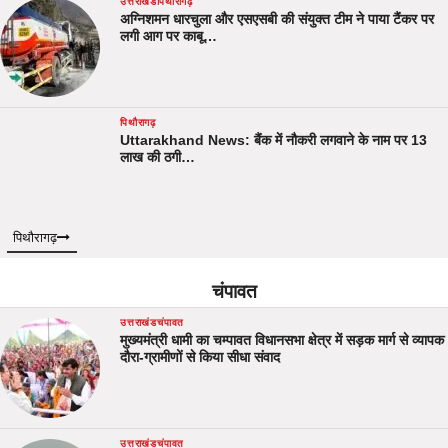
उत्तराखंड
पिथौरागढ़
अग्निशमन धारचुला और एसएसबी की संयुक्त टीम ने पाया टैंकर पर
लगी आग पर काबू…
पिथौरागढ़
Uttarakhand News: बैंक में नौकरी लगवाने के नाम पर 13
लाख की ठगी…
पिथौरागढ़
चंपावत
उत्तराखंड
चंपावत
मुख्यमंत्री धामी का चम्पावत विधानसभा क्षेत्र में सड़क मार्ग से व्यापक
दौरा-ग्रामीणों से किया सीधा संवाद
उत्तराखंड
चंपावत