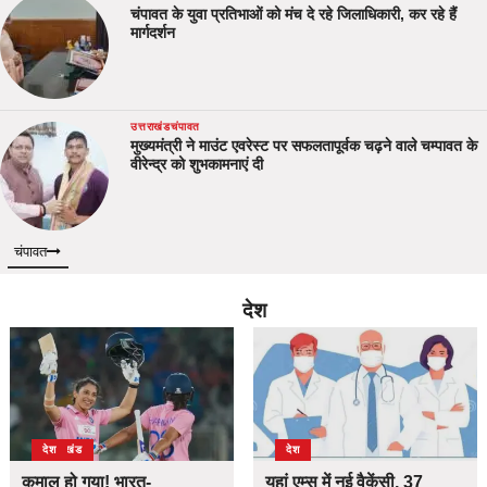
चंपावत के युवा प्रतिभाओं को मंच दे रहे जिलाधिकारी, कर रहे हैं
मार्गदर्शन
उत्तराखंड
चंपावत
मुख्यमंत्री ने माउंट एवरेस्ट पर सफलतापूर्वक चढ़ने वाले चम्पावत के
वीरेन्द्र को शुभकामनाएं दी
चंपावत
देश
उत्तराखंड
देश
देश
कमाल हो गया! भारत-
यहां एम्स में नई वैकेंसी, 37