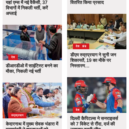
यहां एम्स में नई वैकेंसी, 37
वितरित किया प्रसाद
विभागों में निकली भर्ती, करें
अप्लाई
उत्तराखंड
देश
डीएम रुद्रप्रयाग ने सुनी जन
देश
शिकायतें, 19 का मौके पर
डीआरडीओ में साइंटिस्ट बनने का
निस्तारण…
मौका, निकली नई भर्ती
देश
उत्तराखंड
देश
रुद्रप्रयाग
दिल्ली कैपिटल्स ने सनराइजर्स
केदारनाथ में मुख्य सेवक भंडारा में
को 7 विकेट से रौंदा, दर्ज की