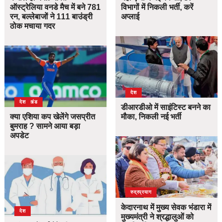
ऑस्ट्रेलिया वनडे मैच में बने 781
विभागों में निकली भर्ती, करें
रन, बल्लेबाजों ने 111 बाउंड्री
अप्लाई
ठोक मचाया गदर
देश
उत्तराखंड
देश
डीआरडीओ में साइंटिस्ट बनने का
क्या एशिया कप खेलेंगे जसप्रीत
मौका, निकली नई भर्ती
बुमराह ? सामने आया बड़ा
अपडेट
उत्तराखंड
देश
रुद्रप्रयाग
केदारनाथ में मुख्य सेवक भंडारा में
देश
मुख्यमंत्री ने श्रद्धालुओं को