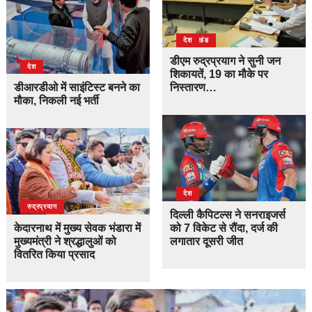
उत्तराखंड
देश
डीएम रुद्रप्रयाग ने सुनी जन
देश
शिकायतें, 19 का मौके पर
डीआरडीओ में साइंटिस्ट बनने का
निस्तारण…
मौका, निकली नई भर्ती
देश
उत्तराखंड
देश
रुद्रप्रयाग
दिल्ली कैपिटल्स ने सनराइजर्स
केदारनाथ में मुख्य सेवक भंडारा में
को 7 विकेट से रौंदा, दर्ज की
मुख्यमंत्री ने श्रद्धालुओं को
लगातार दूसरी जीत
वितरित किया प्रसाद