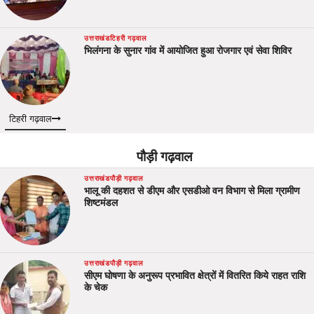
उत्तराखंड
टिहरी गढ़वाल
भिलंगना के सुनार गांव में आयोजित हुआ रोजगार एवं सेवा शिविर
टिहरी गढ़वाल
पौड़ी गढ़वाल
उत्तराखंड
पौड़ी गढ़वाल
भालू की दहशत से डीएम और एसडीओ वन विभाग से मिला ग्रामीण
शिष्टमंडल
उत्तराखंड
पौड़ी गढ़वाल
सीएम घोषणा के अनुरूप प्रभावित क्षेत्रों में वितरित किये राहत राशि
के चेक