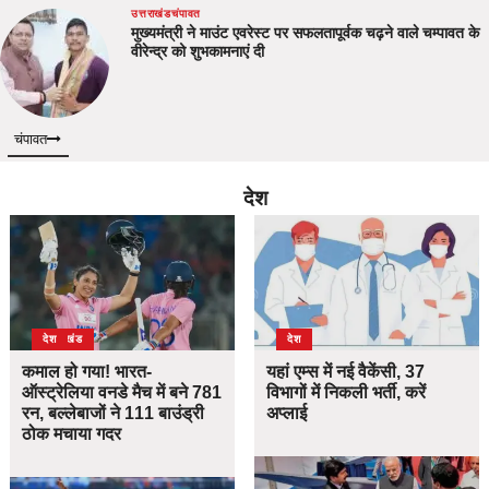
उत्तराखंड
चंपावत
मुख्यमंत्री ने माउंट एवरेस्ट पर सफलतापूर्वक चढ़ने वाले चम्पावत के
वीरेन्द्र को शुभकामनाएं दी
चंपावत
देश
उत्तराखंड
देश
देश
कमाल हो गया! भारत-
यहां एम्स में नई वैकेंसी, 37
ऑस्ट्रेलिया वनडे मैच में बने 781
विभागों में निकली भर्ती, करें
रन, बल्लेबाजों ने 111 बाउंड्री
अप्लाई
ठोक मचाया गदर