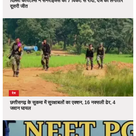
दिल्ली कैपिटल्स ने सनराइजर्स को 7 विकेट से रौंदा, दर्ज की लगातार
दूसरी जीत
देश
छत्तीसगढ़ के सुकमा में सुरक्षाबलों का एक्शन, 16 नक्सली ढेर, 4
जवान घायल