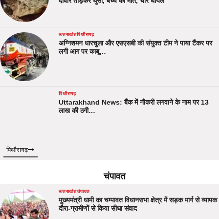
दीवार तोड़कर घुसा, बच्चे की मौत, चार घायल
उत्तराखंड
पिथौरागढ़
अग्निशमन धारचुला और एसएसबी की संयुक्त टीम ने पाया टैंकर पर
लगी आग पर काबू…
पिथौरागढ़
Uttarakhand News: बैंक में नौकरी लगवाने के नाम पर 13
लाख की ठगी…
पिथौरागढ़
चंपावत
उत्तराखंड
चंपावत
मुख्यमंत्री धामी का चम्पावत विधानसभा क्षेत्र में सड़क मार्ग से व्यापक
दौरा-ग्रामीणों से किया सीधा संवाद