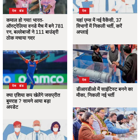
उत्तराखंड
देश
देश
कमाल हो गया! भारत-
यहां एम्स में नई वैकेंसी, 37
ऑस्ट्रेलिया वनडे मैच में बने 781
विभागों में निकली भर्ती, करें
रन, बल्लेबाजों ने 111 बाउंड्री
अप्लाई
ठोक मचाया गदर
देश
उत्तराखंड
देश
डीआरडीओ में साइंटिस्ट बनने का
क्या एशिया कप खेलेंगे जसप्रीत
मौका, निकली नई भर्ती
बुमराह ? सामने आया बड़ा
अपडेट