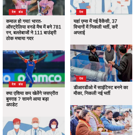
उत्तराखंड
देश
देश
कमाल हो गया! भारत-
यहां एम्स में नई वैकेंसी, 37
ऑस्ट्रेलिया वनडे मैच में बने 781
विभागों में निकली भर्ती, करें
रन, बल्लेबाजों ने 111 बाउंड्री
अप्लाई
ठोक मचाया गदर
देश
उत्तराखंड
देश
डीआरडीओ में साइंटिस्ट बनने का
क्या एशिया कप खेलेंगे जसप्रीत
मौका, निकली नई भर्ती
बुमराह ? सामने आया बड़ा
अपडेट