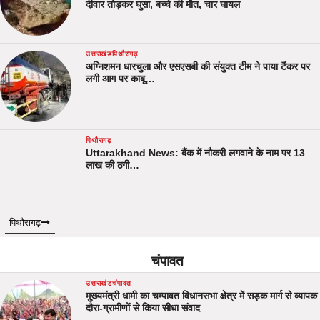
दीवार तोड़कर घुसा, बच्चे की मौत, चार घायल
उत्तराखंड
पिथौरागढ़
अग्निशमन धारचुला और एसएसबी की संयुक्त टीम ने पाया टैंकर पर
लगी आग पर काबू…
पिथौरागढ़
Uttarakhand News: बैंक में नौकरी लगवाने के नाम पर 13
लाख की ठगी…
पिथौरागढ़
चंपावत
उत्तराखंड
चंपावत
मुख्यमंत्री धामी का चम्पावत विधानसभा क्षेत्र में सड़क मार्ग से व्यापक
दौरा-ग्रामीणों से किया सीधा संवाद