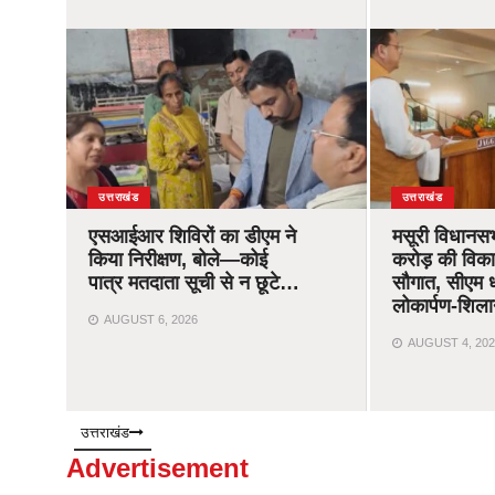
उत्तराखंड
उत्तराखंड
एसआईआर शिविरों का डीएम ने
मसूरी विधानस
किया निरीक्षण, बोले—कोई
करोड़ की विक
पात्र मतदाता सूची से न छूटे…
सौगात, सीएम ध
लोकार्पण-शिला
AUGUST 6, 2026
AUGUST 4, 202
उत्तराखंड
Advertisement