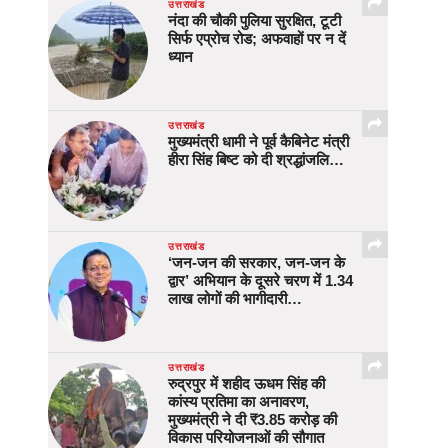
उत्तराखंड
नंदा की चौकी पुलिया सुरक्षित, टूटी
सिर्फ एप्रोच रोड; अफवाहों पर न दें
ध्यान
उत्तराखंड
मुख्यमंत्री धामी ने पूर्व कैबिनेट मंत्री
हीरा सिंह बिष्ट को दी श्रद्धांजलि…
उत्तराखंड
‘जन-जन की सरकार, जन-जन के
द्वार’ अभियान के दूसरे चरण में 1.34
लाख लोगों की भागीदारी…
उत्तराखंड
रुद्रपुर में शहीद ऊधम सिंह की
कांस्य प्रतिमा का अनावरण,
मुख्यमंत्री ने दी ₹3.85 करोड़ की
विकास परियोजनाओं की सौगात