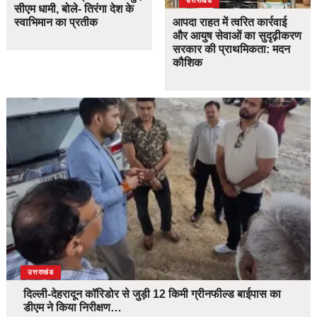
उत्तराखंड
सीएम धामी, बोले- तिरंगा देश के
स्वाभिमान का प्रतीक
आपदा राहत में त्वरित कार्रवाई
और आयुष सेवाओं का सुदृढ़ीकरण
सरकार की प्राथमिकता: मदन
कौशिक
उत्तराखंड
दिल्ली-देहरादून कॉरिडोर से जुड़ी 12 किमी ग्रीनफील्ड बाईपास का
डीएम ने किया निरीक्षण…