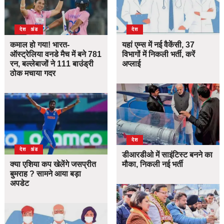
उत्तराखंड
देश
देश
कमाल हो गया! भारत-
यहां एम्स में नई वैकेंसी, 37
ऑस्ट्रेलिया वनडे मैच में बने 781
विभागों में निकली भर्ती, करें
रन, बल्लेबाजों ने 111 बाउंड्री
अप्लाई
ठोक मचाया गदर
देश
उत्तराखंड
देश
डीआरडीओ में साइंटिस्ट बनने का
क्या एशिया कप खेलेंगे जसप्रीत
मौका, निकली नई भर्ती
बुमराह ? सामने आया बड़ा
अपडेट