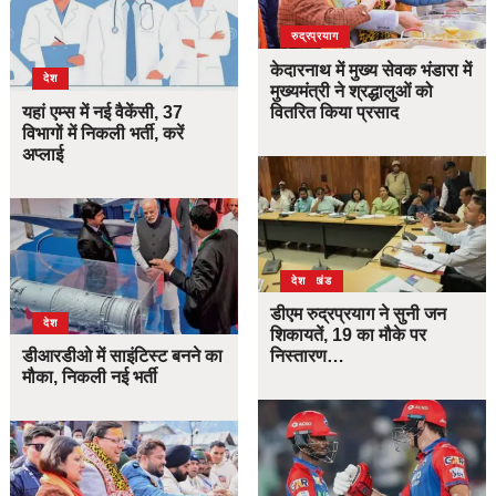
उत्तराखंड
देश
रुद्रप्रयाग
केदारनाथ में मुख्य सेवक भंडारा में
देश
मुख्यमंत्री ने श्रद्धालुओं को
यहां एम्स में नई वैकेंसी, 37
वितरित किया प्रसाद
विभागों में निकली भर्ती, करें
अप्लाई
उत्तराखंड
देश
डीएम रुद्रप्रयाग ने सुनी जन
देश
शिकायतें, 19 का मौके पर
डीआरडीओ में साइंटिस्ट बनने का
निस्तारण…
मौका, निकली नई भर्ती