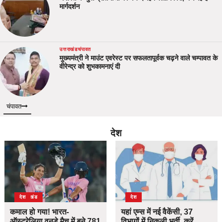
मार्गदर्शन
उत्तराखंड
चंपावत
मुख्यमंत्री ने माउंट एवरेस्ट पर सफलतापूर्वक चढ़ने वाले चम्पावत के
वीरेन्द्र को शुभकामनाएं दी
चंपावत
देश
उत्तराखंड
देश
देश
कमाल हो गया! भारत-
यहां एम्स में नई वैकेंसी, 37
ऑस्ट्रेलिया वनडे मैच में बने 781
विभागों में निकली भर्ती, करें