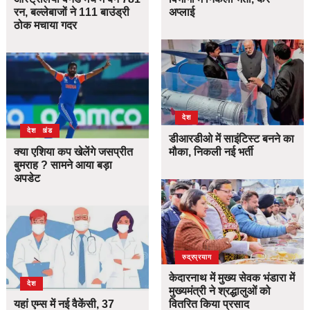
रन, बल्लेबाजों ने 111 बाउंड्री
अप्लाई
ठोक मचाया गदर
देश
उत्तराखंड
देश
डीआरडीओ में साइंटिस्ट बनने का
क्या एशिया कप खेलेंगे जसप्रीत
मौका, निकली नई भर्ती
बुमराह ? सामने आया बड़ा
अपडेट
उत्तराखंड
देश
रुद्रप्रयाग
केदारनाथ में मुख्य सेवक भंडारा में
देश
मुख्यमंत्री ने श्रद्धालुओं को
यहां एम्स में नई वैकेंसी, 37
वितरित किया प्रसाद