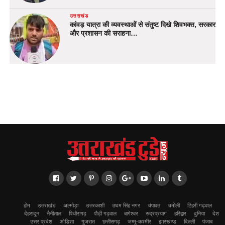
उत्तराखंड
कांवड़ यात्रा की व्यवस्थाओं से संतुष्ट दिखे शिवभक्त, सरकार
और प्रशासन की सराहना…
होम
उत्तराखंड
अल्मोड़ा
उत्तरकाशी
उधम सिंह नगर
चंपावत
चमोली
टिहरी गढ़वाल
देहरादून
नैनीताल
पिथौरागढ़
पौड़ी गढ़वाल
बागेश्वर
रुद्रप्रयाग
हरिद्वार
दुनिया
देश
उत्तर प्रदेश
ओडिशा
गुजरात
छत्तीसगढ़
जम्मू-कश्मीर
झारखण्ड
दिल्ली
पंजाब