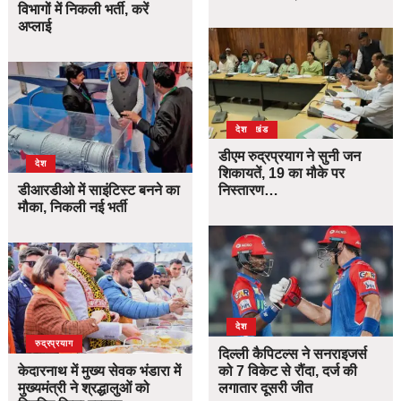
विभागों में निकली भर्ती, करें
अप्लाई
उत्तराखंड
देश
डीएम रुद्रप्रयाग ने सुनी जन
देश
शिकायतें, 19 का मौके पर
डीआरडीओ में साइंटिस्ट बनने का
निस्तारण…
मौका, निकली नई भर्ती
देश
उत्तराखंड
देश
रुद्रप्रयाग
दिल्ली कैपिटल्स ने सनराइजर्स
केदारनाथ में मुख्य सेवक भंडारा में
को 7 विकेट से रौंदा, दर्ज की
मुख्यमंत्री ने श्रद्धालुओं को
लगातार दूसरी जीत