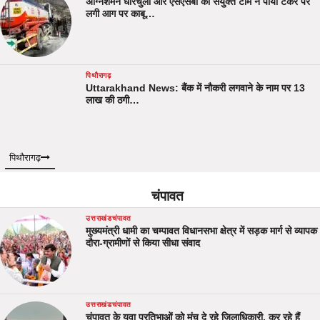
अग्निशमन धारचुला और एसएसबी की संयुक्त टीम ने पाया टैंकर पर
लगी आग पर काबू…
पिथौरागढ़
Uttarakhand News: बैंक में नौकरी लगवाने के नाम पर 13
लाख की ठगी…
पिथौरागढ़
चंपावत
उत्तराखंड
चंपावत
मुख्यमंत्री धामी का चम्पावत विधानसभा क्षेत्र में सड़क मार्ग से व्यापक
दौरा-ग्रामीणों से किया सीधा संवाद
उत्तराखंड
चंपावत
चंपावत के युवा प्रतिभाओं को मंच दे रहे जिलाधिकारी, कर रहे हैं