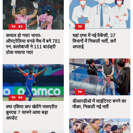
उत्तराखंड
देश
देश
कमाल हो गया! भारत-
यहां एम्स में नई वैकेंसी, 37
ऑस्ट्रेलिया वनडे मैच में बने 781
विभागों में निकली भर्ती, करें
रन, बल्लेबाजों ने 111 बाउंड्री
अप्लाई
ठोक मचाया गदर
देश
उत्तराखंड
देश
डीआरडीओ में साइंटिस्ट बनने का
क्या एशिया कप खेलेंगे जसप्रीत
मौका, निकली नई भर्ती
बुमराह ? सामने आया बड़ा
अपडेट