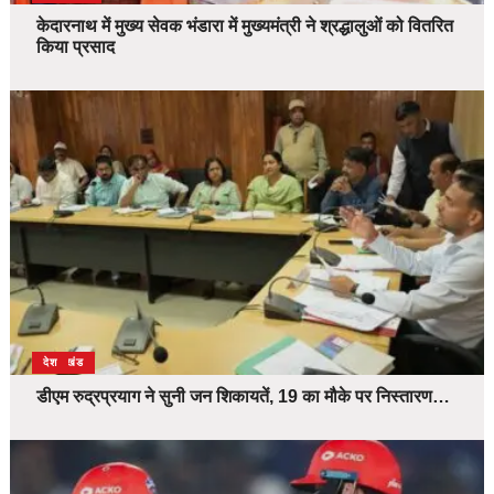
केदारनाथ में मुख्य सेवक भंडारा में मुख्यमंत्री ने श्रद्धालुओं को वितरित
किया प्रसाद
उत्तराखंड
देश
डीएम रुद्रप्रयाग ने सुनी जन शिकायतें, 19 का मौके पर निस्तारण…