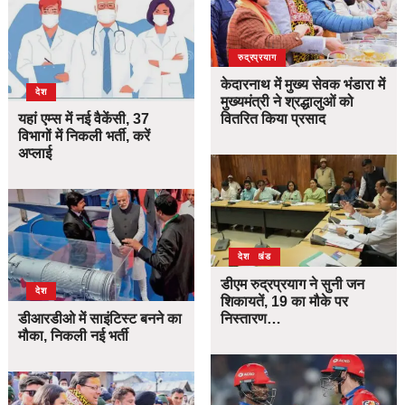
उत्तराखंड
देश
रुद्रप्रयाग
केदारनाथ में मुख्य सेवक भंडारा में
देश
मुख्यमंत्री ने श्रद्धालुओं को
यहां एम्स में नई वैकेंसी, 37
वितरित किया प्रसाद
विभागों में निकली भर्ती, करें
अप्लाई
उत्तराखंड
देश
डीएम रुद्रप्रयाग ने सुनी जन
देश
शिकायतें, 19 का मौके पर
डीआरडीओ में साइंटिस्ट बनने का
निस्तारण…
मौका, निकली नई भर्ती