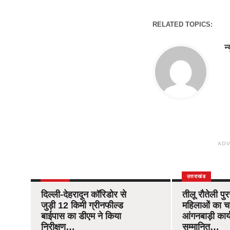
RELATED TOPICS:
न
ADV
उत्तराखंड
उत्तराखंड
दिल्ली-देहरादून कॉरिडोर से
तीलू रौतेली पु
जुड़ी 12 किमी ग्रीनफील्ड
महिलाओं का 
बाईपास का डीएम ने किया
आंगनबाड़ी कार्यक
निरीक्षण…
सम्मानित…