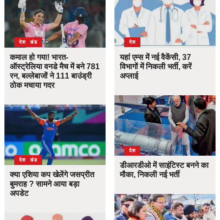
उत्तराखंड
देश
देश
कमाल हो गया! भारत-
यहां एम्स में नई वैकेंसी, 37
ऑस्ट्रेलिया वनडे मैच में बने 781
विभागों में निकली भर्ती, करें
रन, बल्लेबाजों ने 111 बाउंड्री
अप्लाई
ठोक मचाया गदर
देश
उत्तराखंड
देश
डीआरडीओ में साइंटिस्ट बनने का
क्या एशिया कप खेलेंगे जसप्रीत
मौका, निकली नई भर्ती
बुमराह ? सामने आया बड़ा
अपडेट