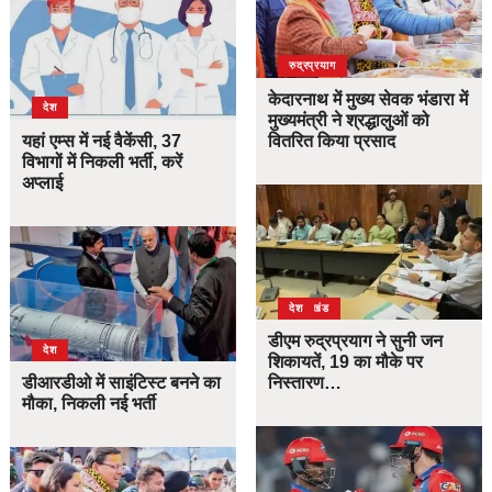
उत्तराखंड
देश
रुद्रप्रयाग
केदारनाथ में मुख्य सेवक भंडारा में
देश
मुख्यमंत्री ने श्रद्धालुओं को
यहां एम्स में नई वैकेंसी, 37
वितरित किया प्रसाद
विभागों में निकली भर्ती, करें
अप्लाई
उत्तराखंड
देश
डीएम रुद्रप्रयाग ने सुनी जन
देश
शिकायतें, 19 का मौके पर
डीआरडीओ में साइंटिस्ट बनने का
निस्तारण…
मौका, निकली नई भर्ती