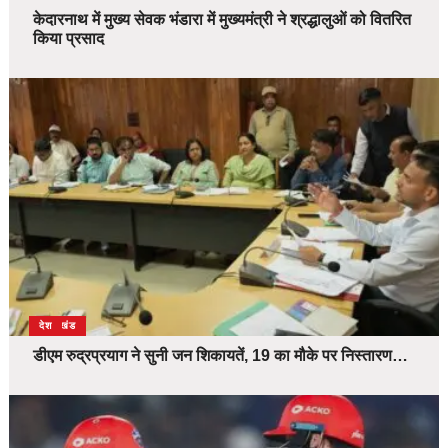
केदारनाथ में मुख्य सेवक भंडारा में मुख्यमंत्री ने श्रद्धालुओं को वितरित
किया प्रसाद
उत्तराखंड
देश
डीएम रुद्रप्रयाग ने सुनी जन शिकायतें, 19 का मौके पर निस्तारण…