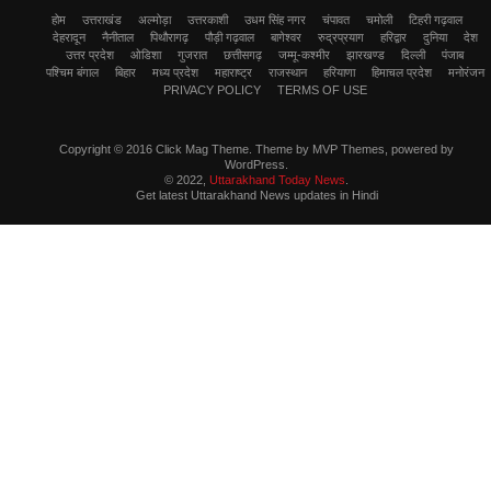
होम
उत्तराखंड
अल्मोड़ा
उत्तरकाशी
उधम सिंह नगर
चंपावत
चमोली
टिहरी गढ़वाल
देहरादून
नैनीताल
पिथौरागढ़
पौड़ी गढ़वाल
बागेश्वर
रुद्रप्रयाग
हरिद्वार
दुनिया
देश
उत्तर प्रदेश
ओडिशा
गुजरात
छत्तीसगढ़
जम्मू-कश्मीर
झारखण्ड
दिल्ली
पंजाब
पश्चिम बंगाल
बिहार
मध्य प्रदेश
महाराष्ट्र
राजस्थान
हरियाणा
हिमाचल प्रदेश
मनोरंजन
PRIVACY POLICY
TERMS OF USE
Copyright © 2016 Click Mag Theme. Theme by MVP Themes, powered by
WordPress.
© 2022,
Uttarakhand Today News
.
Get latest Uttarakhand News updates in Hindi