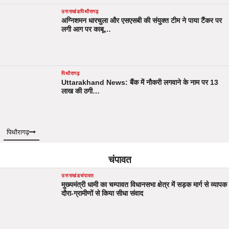
उत्तराखंड
पिथौरागढ़
अग्निशमन धारचुला और एसएसबी की संयुक्त टीम ने पाया टैंकर पर
लगी आग पर काबू…
पिथौरागढ़
Uttarakhand News: बैंक में नौकरी लगवाने के नाम पर 13
लाख की ठगी…
पिथौरागढ़
चंपावत
उत्तराखंड
चंपावत
मुख्यमंत्री धामी का चम्पावत विधानसभा क्षेत्र में सड़क मार्ग से व्यापक
दौरा-ग्रामीणों से किया सीधा संवाद