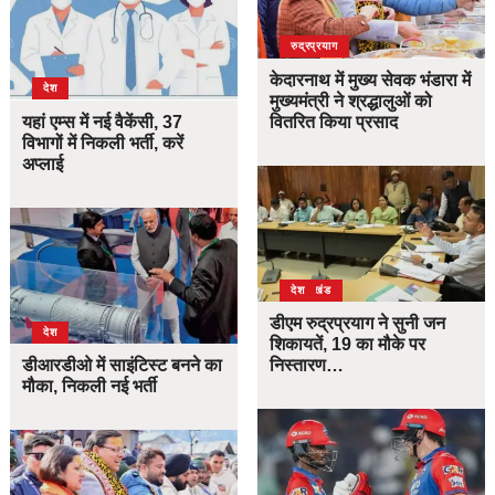
उत्तराखंड
देश
रुद्रप्रयाग
केदारनाथ में मुख्य सेवक भंडारा में
देश
मुख्यमंत्री ने श्रद्धालुओं को
यहां एम्स में नई वैकेंसी, 37
वितरित किया प्रसाद
विभागों में निकली भर्ती, करें
अप्लाई
उत्तराखंड
देश
डीएम रुद्रप्रयाग ने सुनी जन
देश
शिकायतें, 19 का मौके पर
डीआरडीओ में साइंटिस्ट बनने का
निस्तारण…
मौका, निकली नई भर्ती