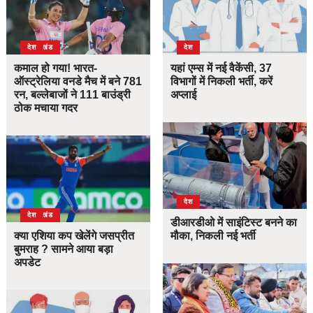
उत्तराखंड
देश
देश
कमाल हो गया! भारत-
यहां एम्स में नई वैकेंसी, 37
ऑस्ट्रेलिया वनडे मैच में बने 781
विभागों में निकली भर्ती, करें
रन, बल्लेबाजों ने 111 बाउंड्री
अप्लाई
ठोक मचाया गदर
देश
उत्तराखंड
देश
डीआरडीओ में साइंटिस्ट बनने का
क्या एशिया कप खेलेंगे जसप्रीत
मौका, निकली नई भर्ती
बुमराह ? सामने आया बड़ा
अपडेट