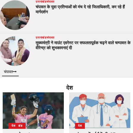
उत्तराखंड
चंपावत
चंपावत के युवा प्रतिभाओं को मंच दे रहे जिलाधिकारी, कर रहे हैं
मार्गदर्शन
उत्तराखंड
चंपावत
मुख्यमंत्री ने माउंट एवरेस्ट पर सफलतापूर्वक चढ़ने वाले चम्पावत के
वीरेन्द्र को शुभकामनाएं दी
चंपावत
देश
उत्तराखंड
देश
देश