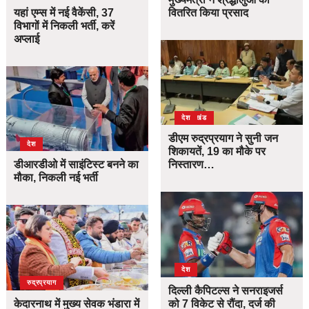
यहां एम्स में नई वैकेंसी, 37
वितरित किया प्रसाद
विभागों में निकली भर्ती, करें
अप्लाई
उत्तराखंड
देश
डीएम रुद्रप्रयाग ने सुनी जन
देश
शिकायतें, 19 का मौके पर
डीआरडीओ में साइंटिस्ट बनने का
निस्तारण…
मौका, निकली नई भर्ती
देश
उत्तराखंड
देश
रुद्रप्रयाग
दिल्ली कैपिटल्स ने सनराइजर्स
केदारनाथ में मुख्य सेवक भंडारा में
को 7 विकेट से रौंदा, दर्ज की