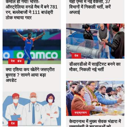
कमाल हो गया! भारत-
यहां एम्स में नई वैकेंसी, 37
ऑस्ट्रेलिया वनडे मैच में बने 781
विभागों में निकली भर्ती, करें
रन, बल्लेबाजों ने 111 बाउंड्री
अप्लाई
ठोक मचाया गदर
देश
उत्तराखंड
देश
डीआरडीओ में साइंटिस्ट बनने का
क्या एशिया कप खेलेंगे जसप्रीत
मौका, निकली नई भर्ती
बुमराह ? सामने आया बड़ा
अपडेट
उत्तराखंड
देश
रुद्रप्रयाग
केदारनाथ में मुख्य सेवक भंडारा में
देश
मुख्यमंत्री ने श्रद्धालुओं को