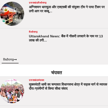
उत्तराखंड
पिथौरागढ़
अग्निशमन धारचुला और एसएसबी की संयुक्त टीम ने पाया टैंकर पर
लगी आग पर काबू…
पिथौरागढ़
Uttarakhand News: बैंक में नौकरी लगवाने के नाम पर 13
लाख की ठगी…
पिथौरागढ़
चंपावत
उत्तराखंड
चंपावत
मुख्यमंत्री धामी का चम्पावत विधानसभा क्षेत्र में सड़क मार्ग से व्यापक
दौरा-ग्रामीणों से किया सीधा संवाद