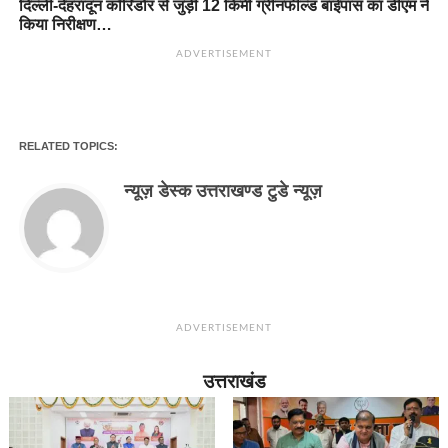
दिल्ली-देहरादून कॉरिडोर से जुड़ी 12 किमी ग्रीनफील्ड बाईपास का डीएम ने
किया निरीक्षण…
ADVERTISEMENT
RELATED TOPICS:
न्यूज़ डेस्क उत्तराखण्ड टुडे न्यूज़
ADVERTISEMENT
उत्तराखंड