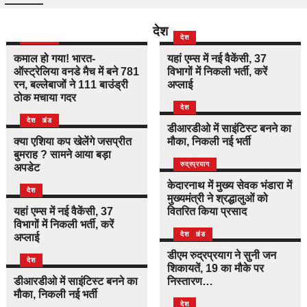
देश
उत्तराखंड
देश
देश
कमाल हो गया! भारत-
यहां एम्स में नई वैकेंसी, 37
ऑस्ट्रेलिया वनडे मैच में बने 781
विभागों में निकली भर्ती, करें
रन, बल्लेबाजों ने 111 बाउंड्री
अप्लाई
ठोक मचाया गदर
देश
उत्तराखंड
देश
डीआरडीओ में साइंटिस्ट बनने का
क्या एशिया कप खेलेंगे जसप्रीत
मौका, निकली नई भर्ती
बुमराह ? सामने आया बड़ा
उत्तराखंड
देश
रुद्रप्रयाग
अपडेट
केदारनाथ में मुख्य सेवक भंडारा में
देश
मुख्यमंत्री ने श्रद्धालुओं को
यहां एम्स में नई वैकेंसी, 37
वितरित किया प्रसाद
विभागों में निकली भर्ती, करें
उत्तराखंड
देश
अप्लाई
डीएम रुद्रप्रयाग ने सुनी जन
देश
शिकायतें, 19 का मौके पर
डीआरडीओ में साइंटिस्ट बनने का
निस्तारण…
मौका, निकली नई भर्ती
देश