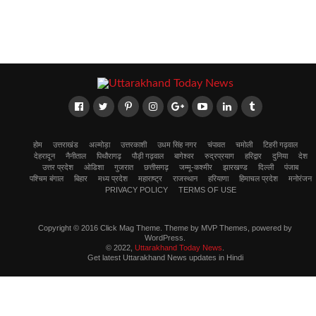
होम
उत्तराखंड
अल्मोड़ा
उत्तरकाशी
उधम सिंह नगर
चंपावत
चमोली
टिहरी गढ़वाल
देहरादून
नैनीताल
पिथौरागढ़
पौड़ी गढ़वाल
बागेश्वर
रुद्रप्रयाग
हरिद्वार
दुनिया
देश
उत्तर प्रदेश
ओडिशा
गुजरात
छत्तीसगढ़
जम्मू-कश्मीर
झारखण्ड
दिल्ली
पंजाब
पश्चिम बंगाल
बिहार
मध्य प्रदेश
महाराष्ट्र
राजस्थान
हरियाणा
हिमाचल प्रदेश
मनोरंजन
PRIVACY POLICY
TERMS OF USE
Copyright © 2016 Click Mag Theme. Theme by MVP Themes, powered by
WordPress.
© 2022,
Uttarakhand Today News
.
Get latest Uttarakhand News updates in Hindi