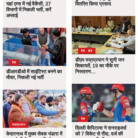
यहां एम्स में नई वैकेंसी, 37
वितरित किया प्रसाद
विभागों में निकली भर्ती, करें
अप्लाई
उत्तराखंड
देश
डीएम रुद्रप्रयाग ने सुनी जन
देश
शिकायतें, 19 का मौके पर
डीआरडीओ में साइंटिस्ट बनने का
निस्तारण…
मौका, निकली नई भर्ती
देश
उत्तराखंड
देश
रुद्रप्रयाग
दिल्ली कैपिटल्स ने सनराइजर्स
केदारनाथ में मुख्य सेवक भंडारा में
को 7 विकेट से रौंदा, दर्ज की