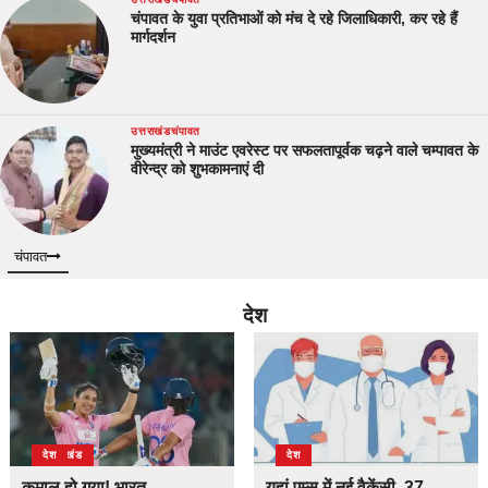
चंपावत के युवा प्रतिभाओं को मंच दे रहे जिलाधिकारी, कर रहे हैं
मार्गदर्शन
उत्तराखंड
चंपावत
मुख्यमंत्री ने माउंट एवरेस्ट पर सफलतापूर्वक चढ़ने वाले चम्पावत के
वीरेन्द्र को शुभकामनाएं दी
चंपावत
देश
उत्तराखंड
देश
देश
कमाल हो गया! भारत-
यहां एम्स में नई वैकेंसी, 37