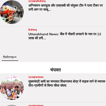
उत्तराखंड
पिथौरागढ़
अग्निशमन धारचुला और एसएसबी की संयुक्त टीम ने पाया टैंकर पर
लगी आग पर काबू…
पिथौरागढ़
Uttarakhand News: बैंक में नौकरी लगवाने के नाम पर 13
लाख की ठगी…
पिथौरागढ़
चंपावत
उत्तराखंड
चंपावत
मुख्यमंत्री धामी का चम्पावत विधानसभा क्षेत्र में सड़क मार्ग से व्यापक
दौरा-ग्रामीणों से किया सीधा संवाद
उत्तराखंड
चंपावत