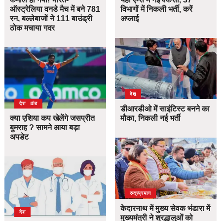
ऑस्ट्रेलिया वनडे मैच में बने 781
विभागों में निकली भर्ती, करें
रन, बल्लेबाजों ने 111 बाउंड्री
अप्लाई
ठोक मचाया गदर
देश
उत्तराखंड
देश
डीआरडीओ में साइंटिस्ट बनने का
क्या एशिया कप खेलेंगे जसप्रीत
मौका, निकली नई भर्ती
बुमराह ? सामने आया बड़ा
अपडेट
उत्तराखंड
देश
रुद्रप्रयाग
केदारनाथ में मुख्य सेवक भंडारा में
देश
मुख्यमंत्री ने श्रद्धालुओं को