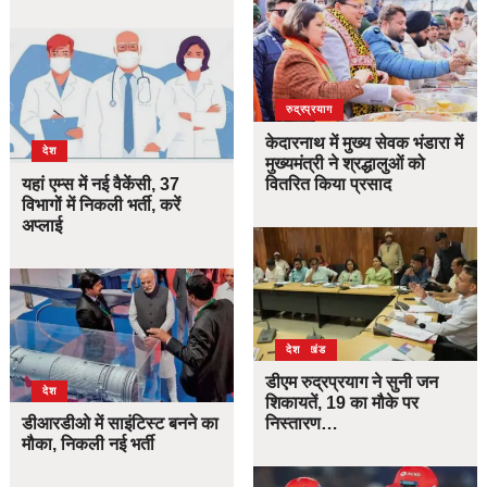
उत्तराखंड
देश
रुद्रप्रयाग
केदारनाथ में मुख्य सेवक भंडारा में
देश
मुख्यमंत्री ने श्रद्धालुओं को
यहां एम्स में नई वैकेंसी, 37
वितरित किया प्रसाद
विभागों में निकली भर्ती, करें
अप्लाई
उत्तराखंड
देश
डीएम रुद्रप्रयाग ने सुनी जन
देश
शिकायतें, 19 का मौके पर
डीआरडीओ में साइंटिस्ट बनने का
निस्तारण…
मौका, निकली नई भर्ती