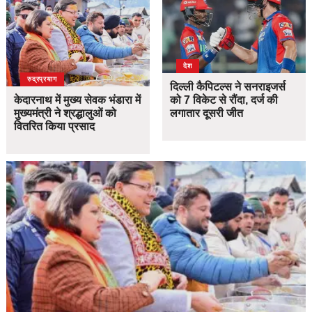
देश
उत्तराखंड
देश
रुद्रप्रयाग
दिल्ली कैपिटल्स ने सनराइजर्स
केदारनाथ में मुख्य सेवक भंडारा में
को 7 विकेट से रौंदा, दर्ज की
मुख्यमंत्री ने श्रद्धालुओं को
लगातार दूसरी जीत
वितरित किया प्रसाद