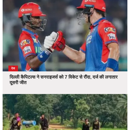
देश
दिल्ली कैपिटल्स ने सनराइजर्स को 7 विकेट से रौंदा, दर्ज की लगातार
दूसरी जीत