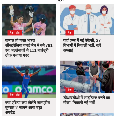
उत्तराखंड
देश
देश
कमाल हो गया! भारत-
यहां एम्स में नई वैकेंसी, 37
ऑस्ट्रेलिया वनडे मैच में बने 781
विभागों में निकली भर्ती, करें
रन, बल्लेबाजों ने 111 बाउंड्री
अप्लाई
ठोक मचाया गदर
देश
उत्तराखंड
देश
डीआरडीओ में साइंटिस्ट बनने का
क्या एशिया कप खेलेंगे जसप्रीत
मौका, निकली नई भर्ती
बुमराह ? सामने आया बड़ा
अपडेट