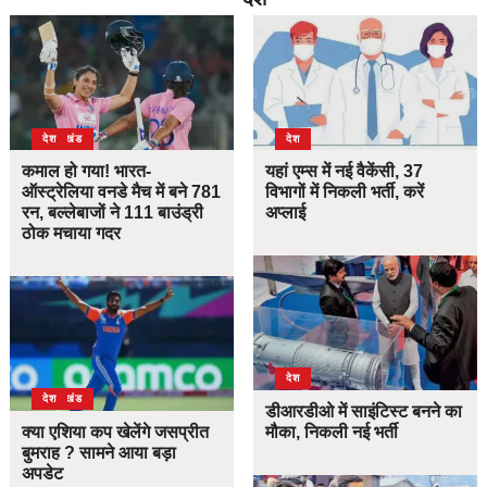
उत्तराखंड
देश
देश
कमाल हो गया! भारत-
यहां एम्स में नई वैकेंसी, 37
ऑस्ट्रेलिया वनडे मैच में बने 781
विभागों में निकली भर्ती, करें
रन, बल्लेबाजों ने 111 बाउंड्री
अप्लाई
ठोक मचाया गदर
देश
उत्तराखंड
देश
डीआरडीओ में साइंटिस्ट बनने का
क्या एशिया कप खेलेंगे जसप्रीत
मौका, निकली नई भर्ती
बुमराह ? सामने आया बड़ा
अपडेट