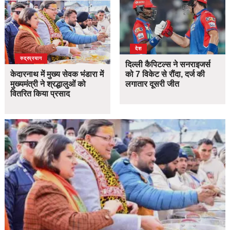
देश
उत्तराखंड
देश
रुद्रप्रयाग
दिल्ली कैपिटल्स ने सनराइजर्स
केदारनाथ में मुख्य सेवक भंडारा में
को 7 विकेट से रौंदा, दर्ज की
मुख्यमंत्री ने श्रद्धालुओं को
लगातार दूसरी जीत
वितरित किया प्रसाद