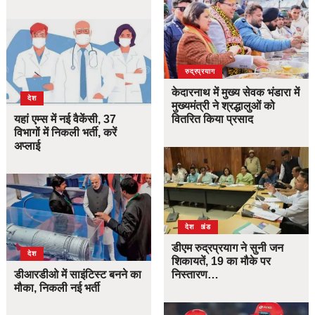
उत्तराखंड
देश
रुद्रप्रयाग
केदारनाथ में मुख्य सेवक भंडारा में
देश
मुख्यमंत्री ने श्रद्धालुओं को
यहां एम्स में नई वैकेंसी, 37
वितरित किया प्रसाद
विभागों में निकली भर्ती, करें
अप्लाई
उत्तराखंड
देश
डीएम रुद्रप्रयाग ने सुनी जन
देश
शिकायतें, 19 का मौके पर
डीआरडीओ में साइंटिस्ट बनने का
निस्तारण…
मौका, निकली नई भर्ती