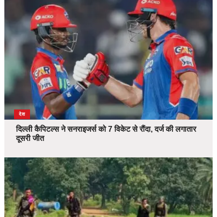
देश
दिल्ली कैपिटल्स ने सनराइजर्स को 7 विकेट से रौंदा, दर्ज की लगातार
दूसरी जीत