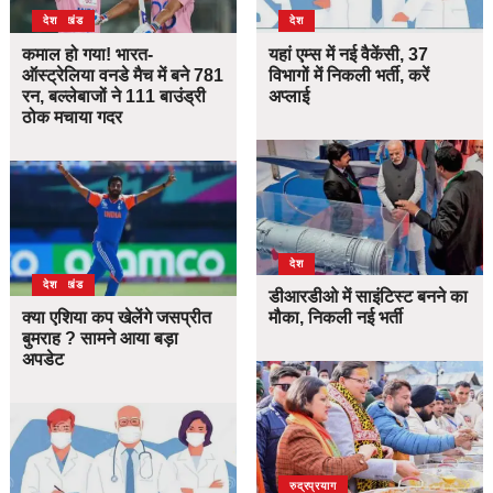
उत्तराखंड
देश
देश
कमाल हो गया! भारत-
यहां एम्स में नई वैकेंसी, 37
ऑस्ट्रेलिया वनडे मैच में बने 781
विभागों में निकली भर्ती, करें
रन, बल्लेबाजों ने 111 बाउंड्री
अप्लाई
ठोक मचाया गदर
देश
उत्तराखंड
देश
डीआरडीओ में साइंटिस्ट बनने का
क्या एशिया कप खेलेंगे जसप्रीत
मौका, निकली नई भर्ती
बुमराह ? सामने आया बड़ा
अपडेट
उत्तराखंड
देश
रुद्रप्रयाग