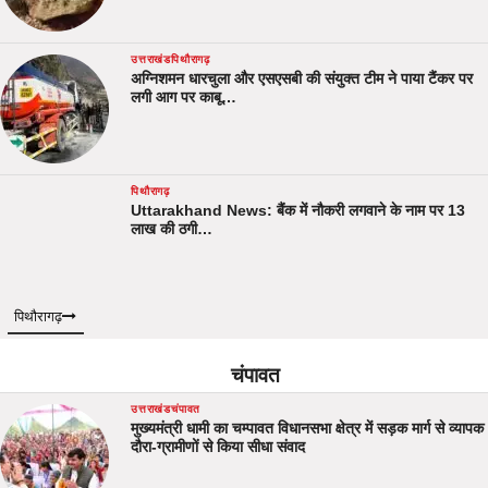
उत्तराखंड
पिथौरागढ़
अग्निशमन धारचुला और एसएसबी की संयुक्त टीम ने पाया टैंकर पर
लगी आग पर काबू…
पिथौरागढ़
Uttarakhand News: बैंक में नौकरी लगवाने के नाम पर 13
लाख की ठगी…
पिथौरागढ़
चंपावत
उत्तराखंड
चंपावत
मुख्यमंत्री धामी का चम्पावत विधानसभा क्षेत्र में सड़क मार्ग से व्यापक
दौरा-ग्रामीणों से किया सीधा संवाद