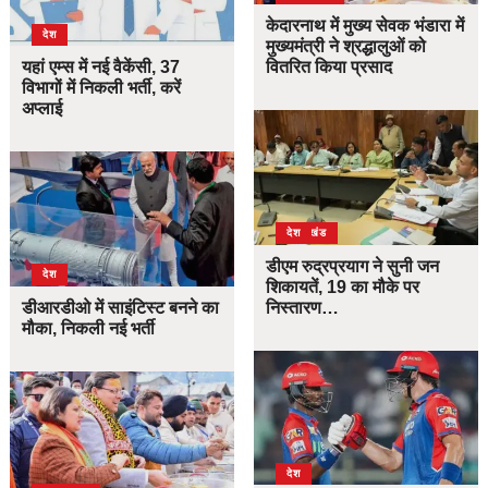
केदारनाथ में मुख्य सेवक भंडारा में
देश
मुख्यमंत्री ने श्रद्धालुओं को
यहां एम्स में नई वैकेंसी, 37
वितरित किया प्रसाद
विभागों में निकली भर्ती, करें
अप्लाई
उत्तराखंड
देश
डीएम रुद्रप्रयाग ने सुनी जन
देश
शिकायतें, 19 का मौके पर
डीआरडीओ में साइंटिस्ट बनने का
निस्तारण…
मौका, निकली नई भर्ती
देश