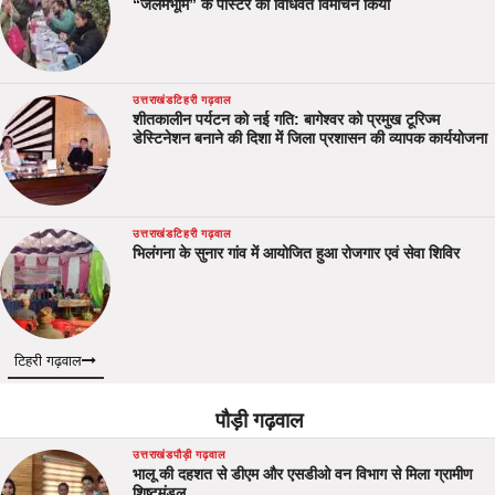
“जलमभूमि” के पोस्टर का विधिवत विमोचन किया
उत्तराखंड
टिहरी गढ़वाल
शीतकालीन पर्यटन को नई गति: बागेश्वर को प्रमुख टूरिज्म
डेस्टिनेशन बनाने की दिशा में जिला प्रशासन की व्यापक कार्ययोजना
उत्तराखंड
टिहरी गढ़वाल
भिलंगना के सुनार गांव में आयोजित हुआ रोजगार एवं सेवा शिविर
टिहरी गढ़वाल
पौड़ी गढ़वाल
उत्तराखंड
पौड़ी गढ़वाल
भालू की दहशत से डीएम और एसडीओ वन विभाग से मिला ग्रामीण
शिष्टमंडल