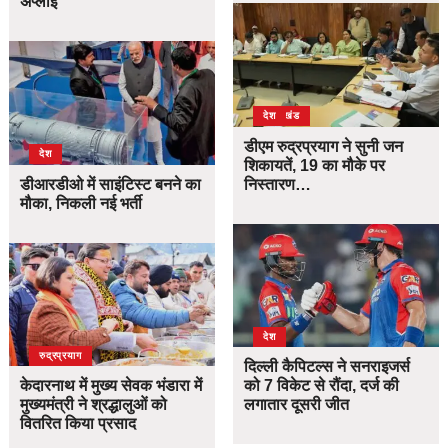
अप्लाई
उत्तराखंड
देश
डीएम रुद्रप्रयाग ने सुनी जन
देश
शिकायतें, 19 का मौके पर
डीआरडीओ में साइंटिस्ट बनने का
निस्तारण…
मौका, निकली नई भर्ती
देश
उत्तराखंड
देश
रुद्रप्रयाग
दिल्ली कैपिटल्स ने सनराइजर्स
केदारनाथ में मुख्य सेवक भंडारा में
को 7 विकेट से रौंदा, दर्ज की
मुख्यमंत्री ने श्रद्धालुओं को
लगातार दूसरी जीत
वितरित किया प्रसाद