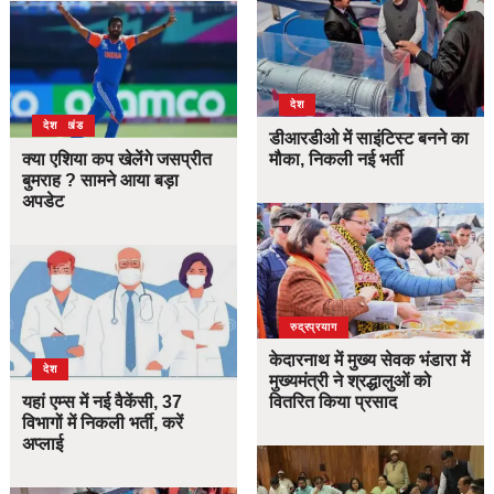
देश
उत्तराखंड
देश
डीआरडीओ में साइंटिस्ट बनने का
क्या एशिया कप खेलेंगे जसप्रीत
मौका, निकली नई भर्ती
बुमराह ? सामने आया बड़ा
अपडेट
उत्तराखंड
देश
रुद्रप्रयाग
केदारनाथ में मुख्य सेवक भंडारा में
देश
मुख्यमंत्री ने श्रद्धालुओं को
यहां एम्स में नई वैकेंसी, 37
वितरित किया प्रसाद
विभागों में निकली भर्ती, करें
अप्लाई