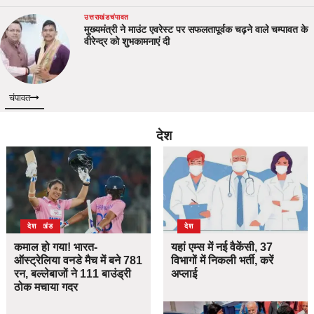
उत्तराखंड
चंपावत
मुख्यमंत्री ने माउंट एवरेस्ट पर सफलतापूर्वक चढ़ने वाले चम्पावत के
वीरेन्द्र को शुभकामनाएं दी
चंपावत
देश
उत्तराखंड
देश
देश
कमाल हो गया! भारत-
यहां एम्स में नई वैकेंसी, 37
ऑस्ट्रेलिया वनडे मैच में बने 781
विभागों में निकली भर्ती, करें
रन, बल्लेबाजों ने 111 बाउंड्री
अप्लाई
ठोक मचाया गदर