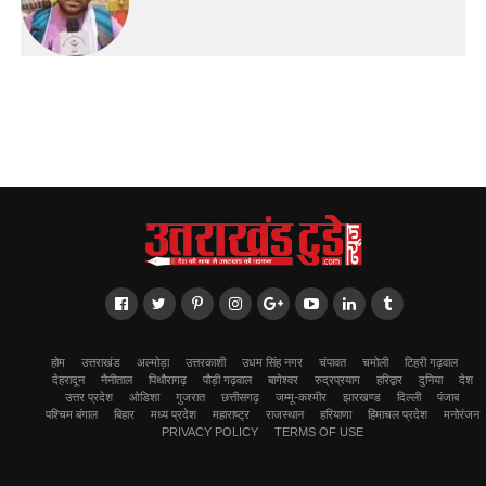
होम
उत्तराखंड
अल्मोड़ा
उत्तरकाशी
उधम सिंह नगर
चंपावत
चमोली
टिहरी गढ़वाल
देहरादून
नैनीताल
पिथौरागढ़
पौड़ी गढ़वाल
बागेश्वर
रुद्रप्रयाग
हरिद्वार
दुनिया
देश
उत्तर प्रदेश
ओडिशा
गुजरात
छत्तीसगढ़
जम्मू-कश्मीर
झारखण्ड
दिल्ली
पंजाब
पश्चिम बंगाल
बिहार
मध्य प्रदेश
महाराष्ट्र
राजस्थान
हरियाणा
हिमाचल प्रदेश
मनोरंजन
PRIVACY POLICY
TERMS OF USE