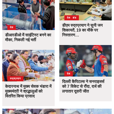
उत्तराखंड
देश
डीएम रुद्रप्रयाग ने सुनी जन
देश
शिकायतें, 19 का मौके पर
डीआरडीओ में साइंटिस्ट बनने का
निस्तारण…
मौका, निकली नई भर्ती
देश
उत्तराखंड
देश
रुद्रप्रयाग
दिल्ली कैपिटल्स ने सनराइजर्स
केदारनाथ में मुख्य सेवक भंडारा में
को 7 विकेट से रौंदा, दर्ज की
मुख्यमंत्री ने श्रद्धालुओं को
लगातार दूसरी जीत
वितरित किया प्रसाद