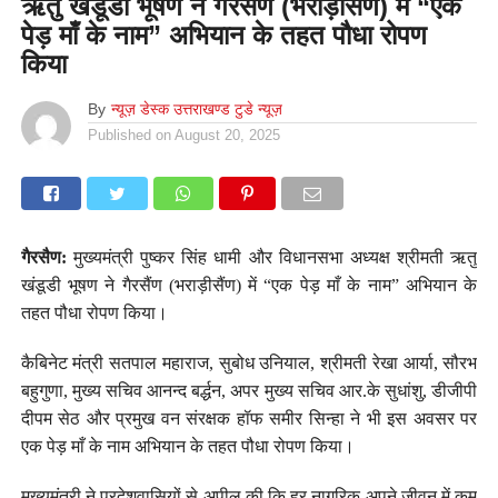
ऋतु खंडूडी भूषण ने गैरसैंण (भराड़ीसैंण) में “एक
पेड़ माँ के नाम” अभियान के तहत पौधा रोपण
किया
By
न्यूज़ डेस्क उत्तराखण्ड टुडे न्यूज़
Published on
August 20, 2025
गैरसैण:
मुख्यमंत्री पुष्कर सिंह धामी और विधानसभा अध्यक्ष श्रीमती ऋतु
खंडूडी भूषण ने गैरसैंण (भराड़ीसैंण) में “एक पेड़ माँ के नाम” अभियान के
तहत पौधा रोपण किया।
कैबिनेट मंत्री सतपाल महाराज, सुबोध उनियाल, श्रीमती रेखा आर्या, सौरभ
बहुगुणा, मुख्य सचिव आनन्द बर्द्धन, अपर मुख्य सचिव आर.के सुधांशु, डीजीपी
दीपम सेठ और प्रमुख वन संरक्षक हॉफ समीर सिन्हा ने भी इस अवसर पर
एक पेड़ माँ के नाम अभियान के तहत पौधा रोपण किया।
मुख्यमंत्री ने प्रदेशवासियों से अपील की कि हर नागरिक अपने जीवन में कम