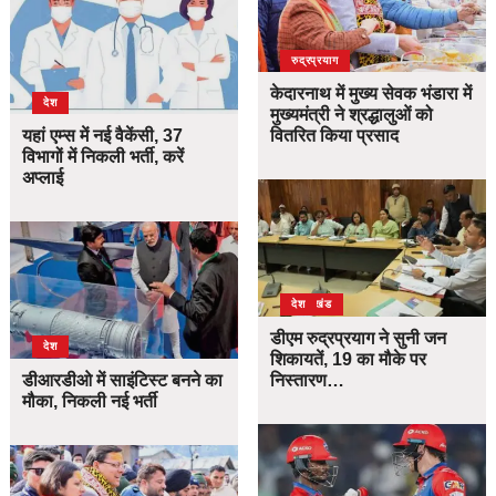
उत्तराखंड
देश
रुद्रप्रयाग
केदारनाथ में मुख्य सेवक भंडारा में
देश
मुख्यमंत्री ने श्रद्धालुओं को
यहां एम्स में नई वैकेंसी, 37
वितरित किया प्रसाद
विभागों में निकली भर्ती, करें
अप्लाई
उत्तराखंड
देश
डीएम रुद्रप्रयाग ने सुनी जन
देश
शिकायतें, 19 का मौके पर
डीआरडीओ में साइंटिस्ट बनने का
निस्तारण…
मौका, निकली नई भर्ती