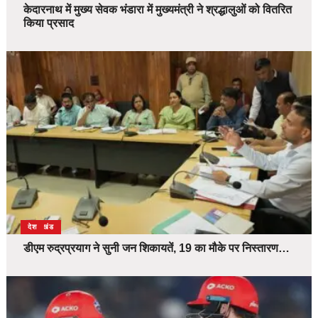
केदारनाथ में मुख्य सेवक भंडारा में मुख्यमंत्री ने श्रद्धालुओं को वितरित
किया प्रसाद
उत्तराखंड
देश
डीएम रुद्रप्रयाग ने सुनी जन शिकायतें, 19 का मौके पर निस्तारण…