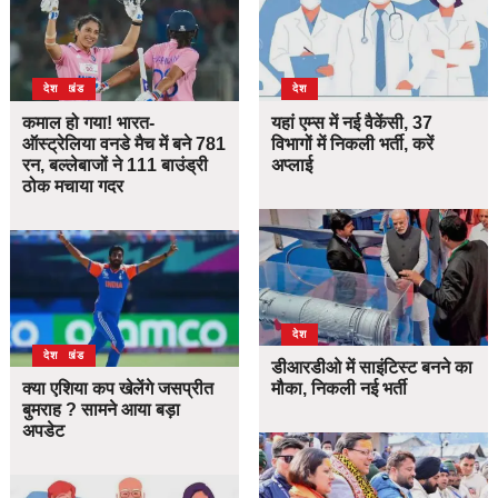
उत्तराखंड
देश
देश
कमाल हो गया! भारत-
यहां एम्स में नई वैकेंसी, 37
ऑस्ट्रेलिया वनडे मैच में बने 781
विभागों में निकली भर्ती, करें
रन, बल्लेबाजों ने 111 बाउंड्री
अप्लाई
ठोक मचाया गदर
देश
उत्तराखंड
देश
डीआरडीओ में साइंटिस्ट बनने का
क्या एशिया कप खेलेंगे जसप्रीत
मौका, निकली नई भर्ती
बुमराह ? सामने आया बड़ा
अपडेट