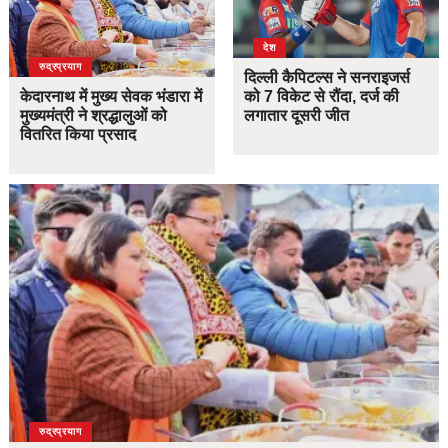
देश
उत्तराखंड
देश
रुद्रप्रयाग
दिल्ली कैपिटल्स ने सनराइजर्स
केदारनाथ में मुख्य सेवक भंडारा में
को 7 विकेट से रौंदा, दर्ज की
मुख्यमंत्री ने श्रद्धालुओं को
लगातार दूसरी जीत
वितरित किया प्रसाद
उत्तराखंड
देश
रुद्रप्रयाग