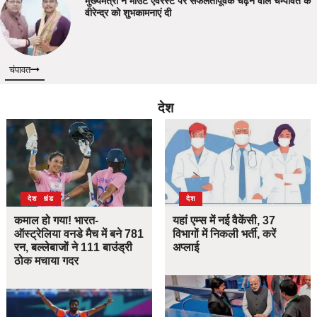
मुख्यमंत्री ने माउंट एवरेस्ट पर सफलतापूर्वक चढ़ने वाले चम्पावत के
वीरेन्द्र को शुभकामनाएं दी
चंपावत
देश
उत्तराखंड
देश
देश
कमाल हो गया! भारत-
यहां एम्स में नई वैकेंसी, 37
ऑस्ट्रेलिया वनडे मैच में बने 781
विभागों में निकली भर्ती, करें
रन, बल्लेबाजों ने 111 बाउंड्री
अप्लाई
ठोक मचाया गदर