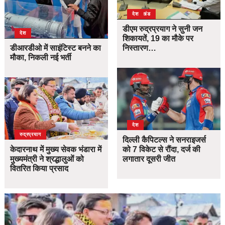
उत्तराखंड
देश
डीएम रुद्रप्रयाग ने सुनी जन
देश
शिकायतें, 19 का मौके पर
डीआरडीओ में साइंटिस्ट बनने का
निस्तारण…
मौका, निकली नई भर्ती
देश
उत्तराखंड
देश
रुद्रप्रयाग
दिल्ली कैपिटल्स ने सनराइजर्स
केदारनाथ में मुख्य सेवक भंडारा में
को 7 विकेट से रौंदा, दर्ज की
मुख्यमंत्री ने श्रद्धालुओं को
लगातार दूसरी जीत
वितरित किया प्रसाद