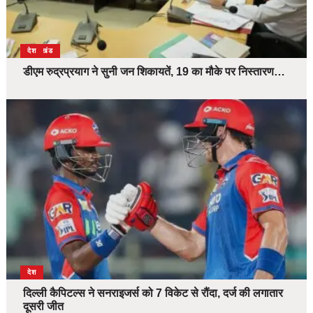
उत्तराखंड
देश
डीएम रुद्रप्रयाग ने सुनी जन शिकायतें, 19 का मौके पर निस्तारण…
देश
दिल्ली कैपिटल्स ने सनराइजर्स को 7 विकेट से रौंदा, दर्ज की लगातार
दूसरी जीत