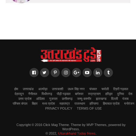
होम
उत्तराखंड
अल्मोड़ा
उत्तरकाशी
उधम सिंह नगर
चंपावत
चमोली
टिहरी गढ़वाल
देहरादून
नैनीताल
पिथौरागढ़
पौड़ी गढ़वाल
बागेश्वर
रुद्रप्रयाग
हरिद्वार
दुनिया
देश
उत्तर प्रदेश
ओडिशा
गुजरात
छत्तीसगढ़
जम्मू-कश्मीर
झारखण्ड
दिल्ली
पंजाब
पश्चिम बंगाल
बिहार
मध्य प्रदेश
महाराष्ट्र
राजस्थान
हरियाणा
हिमाचल प्रदेश
मनोरंजन
PRIVACY POLICY
TERMS OF USE
Copyright © 2016 Click Mag Theme. Theme by MVP Themes, powered by
WordPress.
© 2022,
Uttarakhand Today News
.