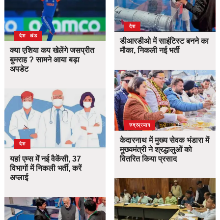
देश
उत्तराखंड
देश
डीआरडीओ में साइंटिस्ट बनने का
क्या एशिया कप खेलेंगे जसप्रीत
मौका, निकली नई भर्ती
बुमराह ? सामने आया बड़ा
अपडेट
उत्तराखंड
देश
रुद्रप्रयाग
केदारनाथ में मुख्य सेवक भंडारा में
देश
मुख्यमंत्री ने श्रद्धालुओं को
यहां एम्स में नई वैकेंसी, 37
वितरित किया प्रसाद
विभागों में निकली भर्ती, करें
अप्लाई