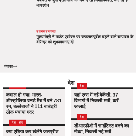
चंपावत के युवा प्रतिभाओं को मंच दे रहे जिलाधिकारी, कर रहे हैं
मार्गदर्शन
उत्तराखंड
चंपावत
मुख्यमंत्री ने माउंट एवरेस्ट पर सफलतापूर्वक चढ़ने वाले चम्पावत के
वीरेन्द्र को शुभकामनाएं दी
चंपावत
देश
उत्तराखंड
देश
देश
कमाल हो गया! भारत-
यहां एम्स में नई वैकेंसी, 37
ऑस्ट्रेलिया वनडे मैच में बने 781
विभागों में निकली भर्ती, करें
रन, बल्लेबाजों ने 111 बाउंड्री
अप्लाई
ठोक मचाया गदर
देश
उत्तराखंड
देश
डीआरडीओ में साइंटिस्ट बनने का
क्या एशिया कप खेलेंगे जसप्रीत
मौका, निकली नई भर्ती