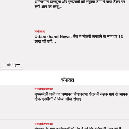
अग्निशमन धारचुला और एसएसबी की संयुक्त टीम ने पाया टैंकर पर
लगी आग पर काबू…
पिथौरागढ़
Uttarakhand News: बैंक में नौकरी लगवाने के नाम पर 13
लाख की ठगी…
पिथौरागढ़
चंपावत
उत्तराखंड
चंपावत
मुख्यमंत्री धामी का चम्पावत विधानसभा क्षेत्र में सड़क मार्ग से व्यापक
दौरा-ग्रामीणों से किया सीधा संवाद
उत्तराखंड
चंपावत