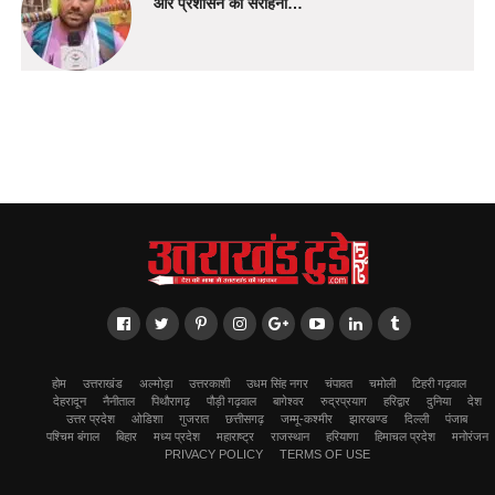
और प्रशासन की सराहना…
होम
उत्तराखंड
अल्मोड़ा
उत्तरकाशी
उधम सिंह नगर
चंपावत
चमोली
टिहरी गढ़वाल
देहरादून
नैनीताल
पिथौरागढ़
पौड़ी गढ़वाल
बागेश्वर
रुद्रप्रयाग
हरिद्वार
दुनिया
देश
उत्तर प्रदेश
ओडिशा
गुजरात
छत्तीसगढ़
जम्मू-कश्मीर
झारखण्ड
दिल्ली
पंजाब
पश्चिम बंगाल
बिहार
मध्य प्रदेश
महाराष्ट्र
राजस्थान
हरियाणा
हिमाचल प्रदेश
मनोरंजन
PRIVACY POLICY
TERMS OF USE