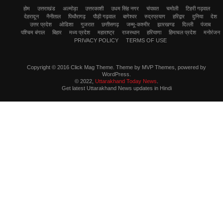
होम
उत्तराखंड
अल्मोड़ा
उत्तरकाशी
उधम सिंह नगर
चंपावत
चमोली
टिहरी गढ़वाल
देहरादून
नैनीताल
पिथौरागढ़
पौड़ी गढ़वाल
बागेश्वर
रुद्रप्रयाग
हरिद्वार
दुनिया
देश
उत्तर प्रदेश
ओडिशा
गुजरात
छत्तीसगढ़
जम्मू-कश्मीर
झारखण्ड
दिल्ली
पंजाब
पश्चिम बंगाल
बिहार
मध्य प्रदेश
महाराष्ट्र
राजस्थान
हरियाणा
हिमाचल प्रदेश
मनोरंजन
PRIVACY POLICY
TERMS OF USE
Copyright © 2016 Click Mag Theme. Theme by MVP Themes, powered by
WordPress.
© 2022,
Uttarakhand Today News
.
Get latest Uttarakhand News updates in Hindi