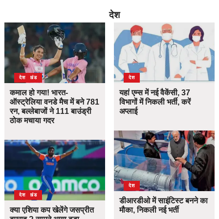
देश
उत्तराखंड
देश
देश
कमाल हो गया! भारत-
यहां एम्स में नई वैकेंसी, 37
ऑस्ट्रेलिया वनडे मैच में बने 781
विभागों में निकली भर्ती, करें
रन, बल्लेबाजों ने 111 बाउंड्री
अप्लाई
ठोक मचाया गदर
देश
उत्तराखंड
देश
डीआरडीओ में साइंटिस्ट बनने का
क्या एशिया कप खेलेंगे जसप्रीत
मौका, निकली नई भर्ती