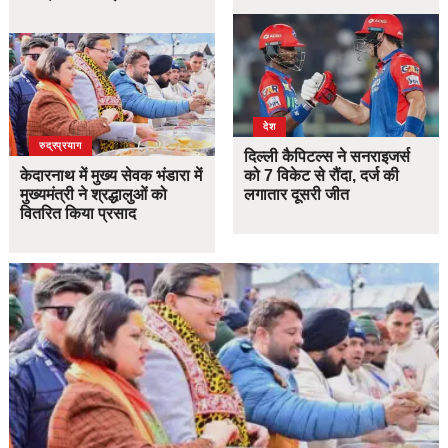
देश
उत्तराखंड
देश
रुद्रप्रयाग
दिल्ली कैपिटल्स ने सनराइजर्स
केदारनाथ में मुख्य सेवक भंडारा में
को 7 विकेट से रौंदा, दर्ज की
मुख्यमंत्री ने श्रद्धालुओं को
लगातार दूसरी जीत
वितरित किया प्रसाद